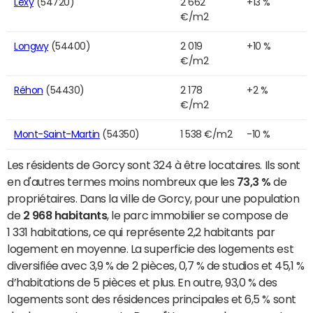
Lexy
(54720)
2 662
+13 %
€/m2
Longwy
(54400)
2 019
+10 %
€/m2
Réhon
(54430)
2 178
+2 %
€/m2
Mont-Saint-Martin
(54350)
1 538 €/m2
-10 %
Les résidents de Gorcy sont 324 à être locataires. Ils sont
en d'autres termes moins nombreux que les
73,3 %
de
propriétaires. Dans la ville de Gorcy, pour une population
de
2 968 habitants
, le parc immobilier se compose de
1 331 habitations, ce qui représente 2,2 habitants par
logement en moyenne. La superficie des logements est
diversifiée avec 3,9 % de 2 pièces, 0,7 % de studios et 45,1 %
d’habitations de 5 pièces et plus. En outre, 93,0 % des
logements sont des résidences principales et 6,5 % sont