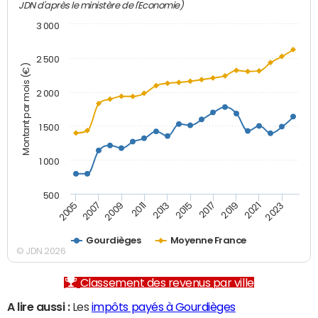
JDN d'après le ministère de l'Economie)
3 000
2 500
Montant par mois (€)
2 000
1 500
1 000
500
2007
2017
2009
2019
2011
2021
2013
2023
2005
2015
Gourdièges
Moyenne France
© JDN 2026
Classement des revenus par ville
A lire aussi :
Les
impôts payés à Gourdièges