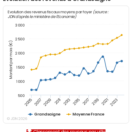
(source :
Evolution des revenus fiscaux moyens par foyer
JDN d'après le ministère de l'Economie)
3 000
2 500
Montant par mois (€)
2 000
1 500
1 000
500
2007
2017
2009
2019
2011
2021
2013
2023
2005
2015
Grandsaigne
Moyenne France
© JDN 2026
Classement des revenus par ville