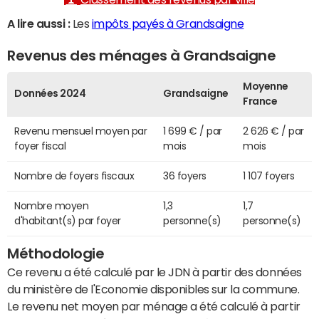
A lire aussi :
Les
impôts payés à Grandsaigne
Revenus des ménages à Grandsaigne
Moyenne
Données 2024
Grandsaigne
France
Revenu mensuel moyen par
1 699 € / par
2 626 € / par
foyer fiscal
mois
mois
Nombre de foyers fiscaux
36 foyers
1 107 foyers
Nombre moyen
1,3
1,7
d'habitant(s) par foyer
personne(s)
personne(s)
Méthodologie
Ce revenu a été calculé par le JDN à partir des données
du ministère de l'Economie disponibles sur la commune.
Le revenu net moyen par ménage a été calculé à partir