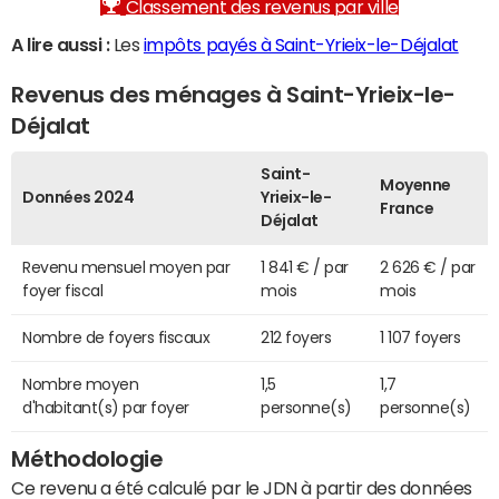
Classement des revenus par ville
A lire aussi :
Les
impôts payés à Saint-Yrieix-le-Déjalat
Revenus des ménages à Saint-Yrieix-le-
Déjalat
Saint-
Moyenne
Données 2024
Yrieix-le-
France
Déjalat
Revenu mensuel moyen par
1 841 € / par
2 626 € / par
foyer fiscal
mois
mois
Nombre de foyers fiscaux
212 foyers
1 107 foyers
Nombre moyen
1,5
1,7
d'habitant(s) par foyer
personne(s)
personne(s)
Méthodologie
Ce revenu a été calculé par le JDN à partir des données