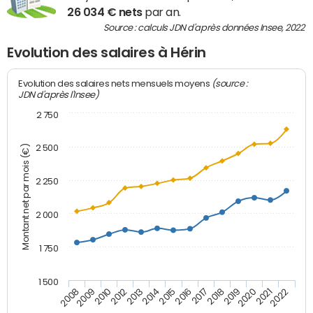
26 034 € nets
par an.
Source : calculs JDN d'après données Insee, 2022
Evolution des salaires à Hérin
(source :
Evolution des salaires nets mensuels moyens
JDN d'après l'Insee)
2 750
2 500
Montant net par mois (€)
2 250
2 000
1 750
1 500
2012
2019
2014
2021
2008
2016
2010
2018
2013
2020
2015
2022
2009
2017