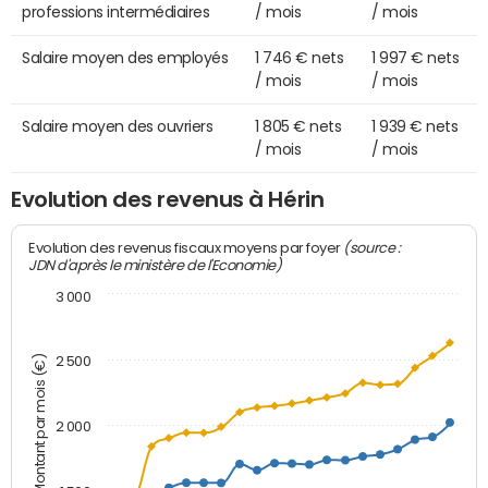
professions intermédiaires
/ mois
/ mois
Salaire moyen des employés
1 746 € nets
1 997 € nets
/ mois
/ mois
Salaire moyen des ouvriers
1 805 € nets
1 939 € nets
/ mois
/ mois
Evolution des revenus à Hérin
(source :
Evolution des revenus fiscaux moyens par foyer
JDN d'après le ministère de l'Economie)
3 000
Montant par mois (€)
2 500
2 000