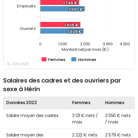
1 746 €
Employés
1 997 €
1 805 €
Ouvriers
1 939 €
0
1 000
2 000
3 000
4 000
Montant net par mois (€)
Femmes
Hommes
© JDN 2026
Salaires des cadres et des ouvriers par
sexe à Hérin
Données 2022
Femmes
Hommes
Salaire moyen des cadres
3 121 € nets /
3 556 € nets
mois
/ mois
Salaire moyen des
2 222 € nets
2 579 € nets