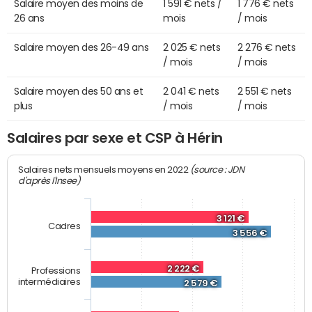
Salaire moyen des moins de
1 591 € nets /
1 776 € nets
26 ans
mois
/ mois
Salaire moyen des 26-49 ans
2 025 € nets
2 276 € nets
/ mois
/ mois
Salaire moyen des 50 ans et
2 041 € nets
2 551 € nets
plus
/ mois
/ mois
Salaires par sexe et CSP à Hérin
(source : JDN
Salaires nets mensuels moyens en 2022
d'après l'Insee)
3 121 €
Cadres
3 556 €
2 222 €
Professions
intermédiaires
2 579 €