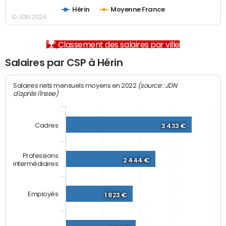
Hérin
Moyenne France
© JDN 2026
Classement des salaires par ville
Salaires par CSP à Hérin
(source : JDN
Salaires nets mensuels moyens en 2022
d'après l'Insee)
Cadres
3 433 €
Professions
2 444 €
intermédiaires
Employés
1 823 €