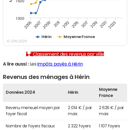
1 500
1 000
2007
2017
2009
2019
2011
2021
2013
2023
2005
2015
Hérin
Moyenne France
© JDN 2026
Classement des revenus par ville
A lire aussi :
Les
impôts payés à Hérin
Revenus des ménages à Hérin
Moyenne
Données 2024
Hérin
France
Revenu mensuel moyen par
2 014 € / par
2 626 € / par
foyer fiscal
mois
mois
Nombre de foyers fiscaux
2 322 foyers
1 107 foyers