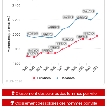
2 400
2 284 €
2 201 €
2 198 €
Montant net par mois (€)
2 200
2 063 €
1 975 €
1 976 €
1 967 €
2 000
1 928 €
1 896 €
1 837 €
1 788 €
1 800
1 741 €
1 738 €
1 695 €
1 600
2019
2017
2015
2013
2022
2020
2018
2016
2014
2012
2021
Femmes
Hommes
© JDN 2026
Classement des salaires des femmes par ville
Classement des salaires des hommes par ville