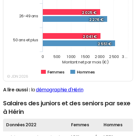
2 025 €
26-49 ans
2 276 €
2 041 €
50 ans et plus
2 551 €
0
500
1 000
1 500
2 000
2 500
3 …
Montant net par mois (€)
Femmes
Hommes
© JDN 2026
A lire aussi :
la
démographie d'Hérin
Salaires des juniors et des seniors par sexe
à Hérin
Données 2022
Femmes
Hommes