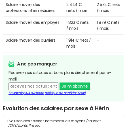
Salaire moyen des
2 444 €
2 572 € nets
professions intermédiaires
nets / mois
/ mois
Salaire moyen des employés
1 823 € nets
1 879 € nets
/ mois
/ mois
Salaire moyen des ouvriers
1 914 € nets /
-
mois
A ne pas manquer
Recevez nos astuces et bons plans directement par e-
mail.
Je m'abonne
En savoir plus sur notre politique de confidentialité
Evolution des salaires par sexe à Hérin
(source :
Evolution des salaires nets mensuels moyens
JDN d'après l'Insee)