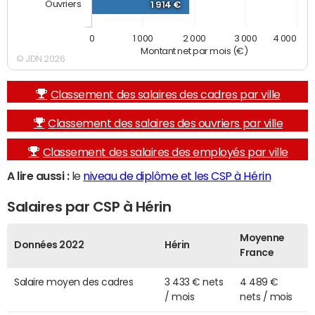
Ouvriers
1 914 €
0
1 000
2 000
3 000
4 000
Montant net par mois (€)
© JDN 2026
Classement des salaires des cadres par ville
Classement des salaires des ouvriers par ville
Classement des salaires des employés par ville
A lire aussi :
le
niveau de diplôme et les CSP à Hérin
Salaires par CSP à Hérin
Moyenne
Données 2022
Hérin
France
Salaire moyen des cadres
3 433 € nets
4 489 €
/ mois
nets / mois