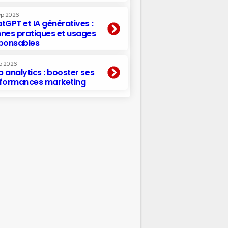
ep 2026
tGPT et IA génératives :
nes pratiques et usages
ponsables
p 2026
 analytics : booster ses
formances marketing