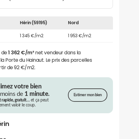
Hérin (59195)
Nord
1 345 €/m2
1 953 €/m2
e de
1 362 €/m²
net vendeur dans la
Porte du Hainaut. Le prix des parcelles
rtir de 92 €/m2.
timez votre bien
 moins de
1 minute.
Estimer mon bien
t rapide, gratuit…
et ça peut
rement valoir le coup.
rin