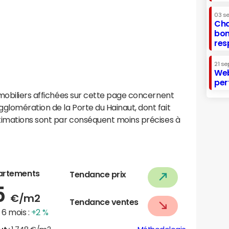
03 s
Cha
bon
res
21 se
Web
per
mobiliers affichées sur cette page concernent
lomération de la Porte du Hainaut, dont fait
timations sont par conséquent moins précises à
artements
Tendance prix
5
€/m2
Tendance ventes
6 mois :
+2 %