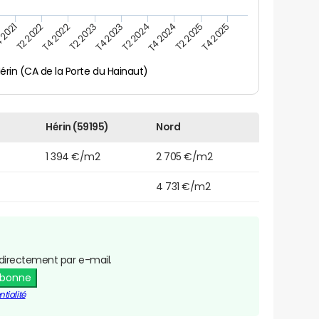
 2021
T2 2025
T4 2023
T2 2022
T4 2025
T2 2024
T4 2022
T4 2024
T2 2023
érin (CA de la Porte du Hainaut)
Hérin (59195)
Nord
1 394 €/m2
2 705 €/m2
4 731 €/m2
directement par e-mail.
abonne
tialité