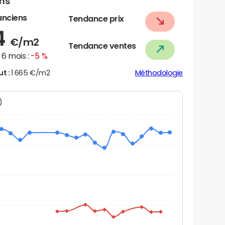
ens
anciens
Tendance prix
4
€/m2
Tendance ventes
6 mois :
-5 %
ut :
1 665 €/m2
Méthodologie
N)