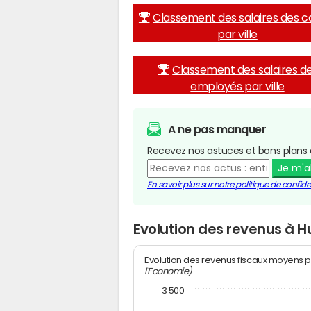
Classement des salaires des c
par ville
Classement des salaires d
employés par ville
A ne pas manquer
Recevez nos astuces et bons plans 
Je m'
En savoir plus sur notre politique de confiden
Evolution des revenus à 
Evolution des revenus fiscaux moyens p
l'Economie)
3 500