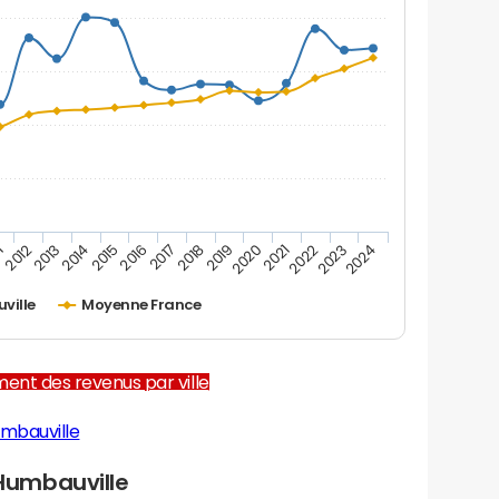
1
2012
2013
2014
2015
2016
2017
2018
2019
2020
2021
2022
2023
2024
ville
Moyenne France
ent des revenus par ville
mbauville
Humbauville