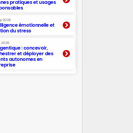
nes pratiques et usages
ponsables
ep 2026
elligence émotionnelle et
tion du stress
t 2026
agentique : concevoir,
hestrer et déployer des
nts autonomes en
reprise