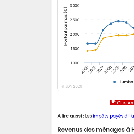
3 000
Montant par mois (€)
2 500
2 000
1 500
1 000
2005
2006
2007
2008
2009
2010
201
Humbau
© JDN 2026
Classem
A lire aussi :
Les
impôts payés à Hu
Revenus des ménages à 