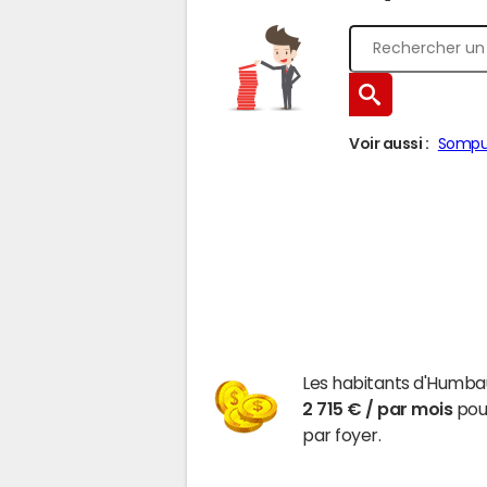
Voir aussi :
Sompu
Les habitants d'Humbau
2 715 € / par mois
pour
par foyer.