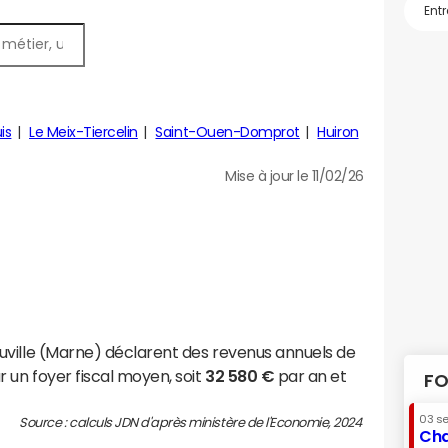
is
Le Meix-Tiercelin
Saint-Ouen-Domprot
Huiron
Mise à jour le 11/02/26
ville (Marne) déclarent des revenus annuels de
 un foyer fiscal moyen, soit
32 580 €
par an et
FO
03 s
Source : calculs JDN d'après ministère de l'Economie, 2024
Cha