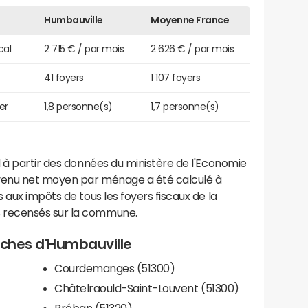
Humbauville
Moyenne France
cal
2 715 € / par mois
2 626 € / par mois
41 foyers
1 107 foyers
er
1,8 personne(s)
1,7 personne(s)
 à partir des données du ministère de l'Economie
evenu net moyen par ménage a été calculé à
 aux impôts de tous les foyers fiscaux de la
 recensés sur la commune.
roches d'Humbauville
Courdemanges (51300)
Châtelraould-Saint-Louvent (51300)
Bréban (51320)