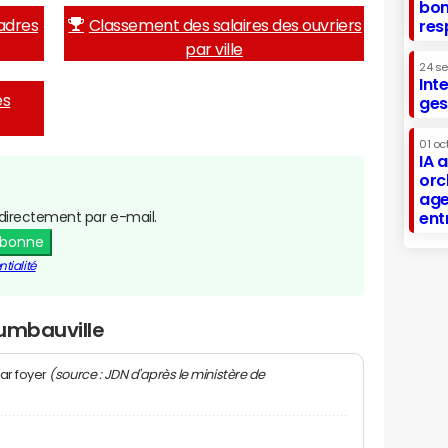
bon
adres
Classement des salaires des ouvriers
res
par ville
24 s
Int
es
ges
01 oc
IA 
orc
age
directement par e-mail.
ent
abonne
tialité
Humbauville
(source : JDN d'après le ministère de
ar foyer