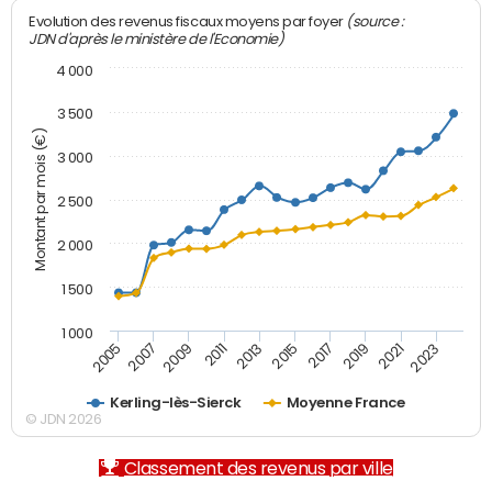
(source :
Evolution des revenus fiscaux moyens par foyer
JDN d'après le ministère de l'Economie)
4 000
3 500
Montant par mois (€)
3 000
2 500
2 000
1 500
1 000
2007
2017
2005
2015
2013
2023
2011
2021
2009
2019
Kerling-lès-Sierck
Moyenne France
© JDN 2026
Classement des revenus par ville