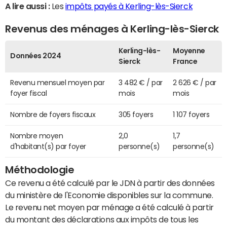
A lire aussi :
Les
impôts payés à Kerling-lès-Sierck
Revenus des ménages à Kerling-lès-Sierck
Kerling-lès-
Moyenne
Données 2024
Sierck
France
Revenu mensuel moyen par
3 482 € / par
2 626 € / par
foyer fiscal
mois
mois
Nombre de foyers fiscaux
305 foyers
1 107 foyers
Nombre moyen
2,0
1,7
d'habitant(s) par foyer
personne(s)
personne(s)
Méthodologie
Ce revenu a été calculé par le JDN à partir des données
du ministère de l'Economie disponibles sur la commune.
Le revenu net moyen par ménage a été calculé à partir
du montant des déclarations aux impôts de tous les