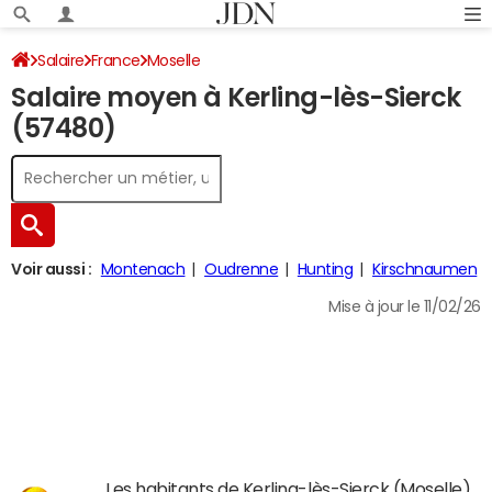
Salaire
France
Moselle
Salaire moyen à Kerling-lès-Sierck
(57480)
Voir aussi :
Montenach
Oudrenne
Hunting
Kirschnaumen
Mise à jour le 11/02/26
Les habitants de Kerling-lès-Sierck (Moselle)