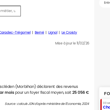
-Caradec-Trégomel
Berné
Lignol
Le Croisty
Mise à jour le 11/02/26
ascléden (Morbihan) déclarent des revenus
par mois
pour un foyer fiscal moyen, soit
25 056 €
FO
03 s
Source : calculs JDN d'après ministère de l'Economie, 2024
Cha