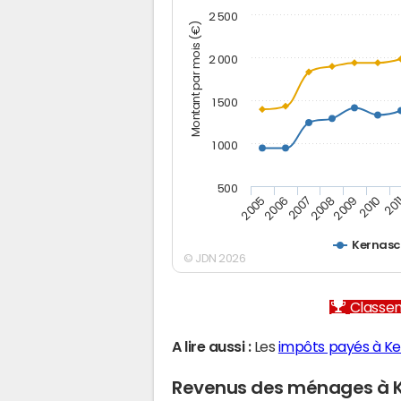
2 500
Montant par mois (€)
2 000
1 500
1 000
500
2005
2006
2007
2008
2009
2010
201
Kernasc
© JDN 2026
Classem
A lire aussi :
Les
impôts payés à K
Revenus des ménages à 