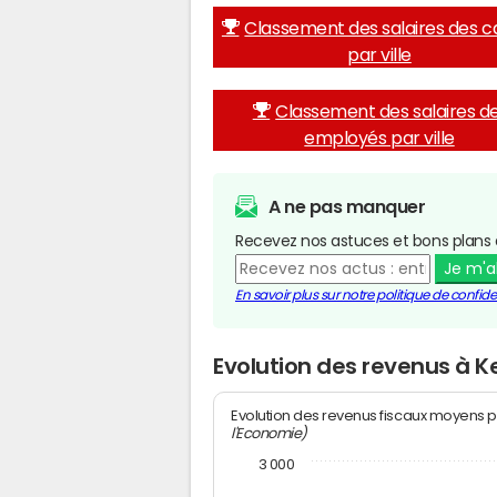
Classement des salaires des c
par ville
Classement des salaires d
employés par ville
A ne pas manquer
Recevez nos astuces et bons plans 
Je m'
En savoir plus sur notre politique de confiden
Evolution des revenus à 
Evolution des revenus fiscaux moyens p
l'Economie)
3 000