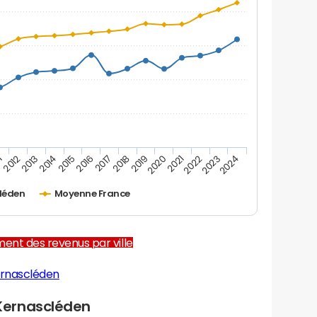
1
2012
2013
2014
2015
2016
2017
2018
2019
2020
2021
2022
2023
2024
léden
Moyenne France
ent des revenus par ville
ernascléden
Kernascléden