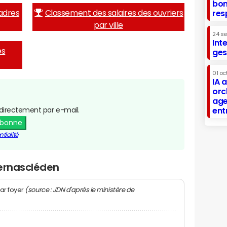
bon
adres
Classement des salaires des ouvriers
res
par ville
24 s
Int
es
ges
01 oc
IA 
orc
age
directement par e-mail.
ent
abonne
tialité
Kernascléden
(source : JDN d'après le ministère de
ar foyer