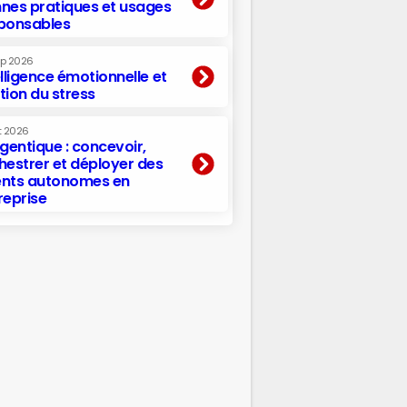
nes pratiques et usages
ponsables
ep 2026
elligence émotionnelle et
tion du stress
t 2026
agentique : concevoir,
hestrer et déployer des
nts autonomes en
reprise