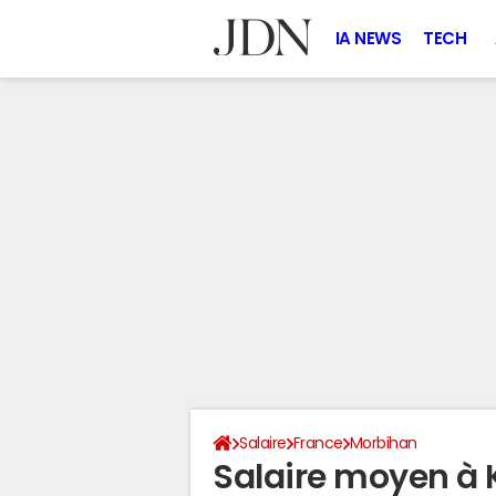
IA NEWS
TECH
Salaire
France
Morbihan
Salaire moyen à