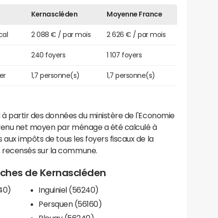
Kernascléden
Moyenne France
cal
2 088 € / par mois
2 626 € / par mois
240 foyers
1 107 foyers
er
1,7 personne(s)
1,7 personne(s)
 à partir des données du ministère de l'Economie
evenu net moyen par ménage a été calculé à
 aux impôts de tous les foyers fiscaux de la
 recensés sur la commune.
proches de Kernascléden
40)
Inguiniel (56240)
Persquen (56160)
Plouay (56240)