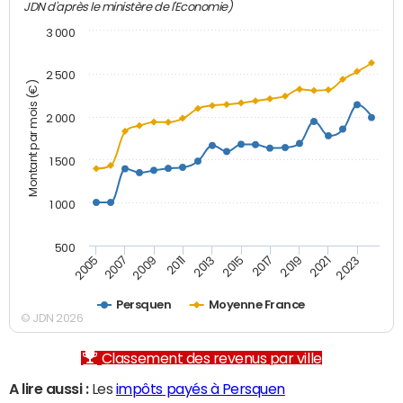
JDN d'après le ministère de l'Economie)
3 000
2 500
Montant par mois (€)
2 000
1 500
1 000
500
2007
2017
2009
2019
2011
2021
2013
2023
2005
2015
Persquen
Moyenne France
© JDN 2026
Classement des revenus par ville
A lire aussi :
Les
impôts payés à Persquen