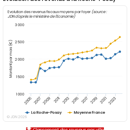
(source :
Evolution des revenus fiscaux moyens par foyer
JDN d'après le ministère de l'Economie)
3 000
Montant par mois (€)
2 500
2 000
1 500
1 000
2007
2017
2009
2019
2011
2021
2013
2023
2005
2015
La Roche-Posay
Moyenne France
© JDN 2026
Classement des revenus par ville