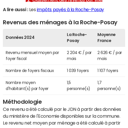
A lire aussi :
Les
impôts payés à la Roche-Posay
Revenus des ménages à la Roche-Posay
La Roche-
Moyenne
Données 2024
Posay
France
Revenu mensuel moyen par
2 204 € / par
2 626 € / par
foyer fiscal
mois
mois
Nombre de foyers fiscaux
1 039 foyers
1 107 foyers
Nombre moyen
1,5
1,7
d'habitant(s) par foyer
personne(s)
personne(s)
Méthodologie
Ce revenu a été calculé par le JDN à partir des données
du ministère de l'Economie disponibles sur la commune.
Le revenu net moyen par ménage a été calculé à partir