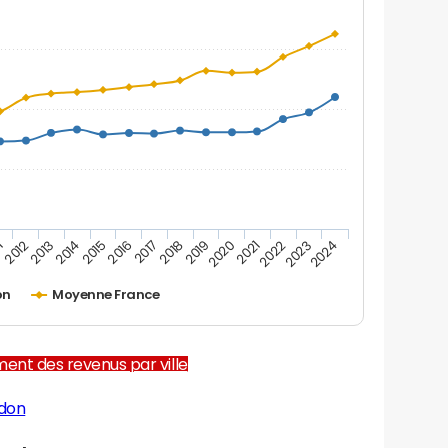
1
2012
2013
2014
2015
2016
2017
2018
2019
2020
2021
2022
2023
2024
on
Moyenne France
ent des revenus par ville
adon