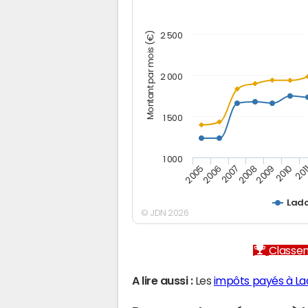
Montant par mois (€)
2 500
2 000
1 500
1 000
2005
2006
2007
2008
2009
2010
201
Lad
© JDN 2026
Classem
A lire aussi :
Les
impôts payés à L