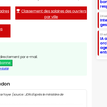
bon
res
adres
Classement des salaires des ouvriers
par ville
24 s
Int
ges
es
01 oc
IA 
orc
age
ent
directement par e-mail.
abonne
tialité
Ladon
(source : JDN d'après le ministère de
ar foyer