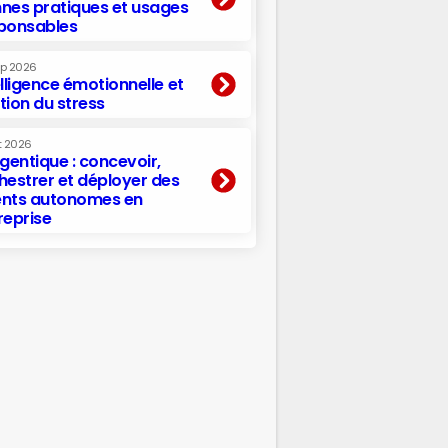
nes pratiques et usages
ponsables
ep 2026
elligence émotionnelle et
tion du stress
t 2026
agentique : concevoir,
hestrer et déployer des
nts autonomes en
reprise