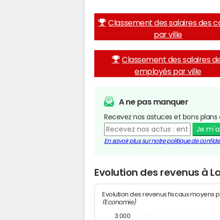
Classement des salaires des c
par ville
Classement des salaires d
employés par ville
A ne pas manquer
Recevez nos astuces et bons plans 
Je m'
En savoir plus sur notre politique de confiden
Evolution des revenus à 
Evolution des revenus fiscaux moyens p
l'Economie)
3 000