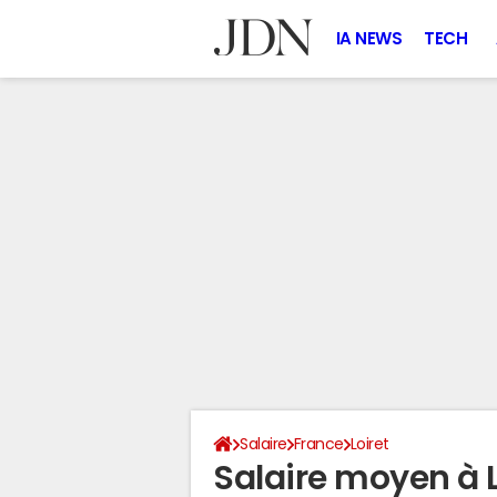
IA NEWS
TECH
Salaire
France
Loiret
Salaire moyen à 