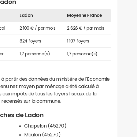
Ladon
Ladon
Moyenne France
cal
2 100 € / par mois
2 626 € / par mois
824 foyers
1 107 foyers
er
1,7 personne(s)
1,7 personne(s)
 à partir des données du ministère de l'Economie
evenu net moyen par ménage a été calculé à
 aux impôts de tous les foyers fiscaux de la
 recensés sur la commune.
roches de Ladon
Chapelon (45270)
Moulon (45270)