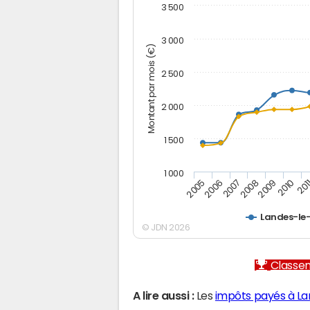
3 500
3 000
Montant par mois (€)
2 500
2 000
1 500
1 000
2005
2006
2007
2008
2009
2010
201
Landes-le
© JDN 2026
Classem
A lire aussi :
Les
impôts payés à La