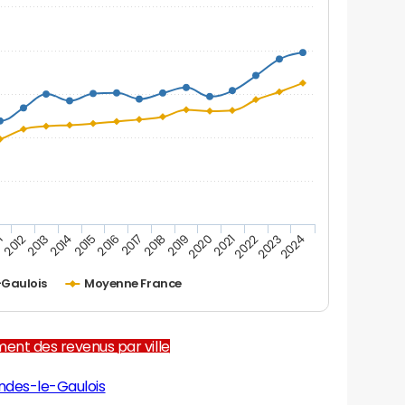
1
2012
2013
2014
2015
2016
2017
2018
2019
2020
2021
2022
2023
2024
-Gaulois
Moyenne France
ent des revenus par ville
ndes-le-Gaulois