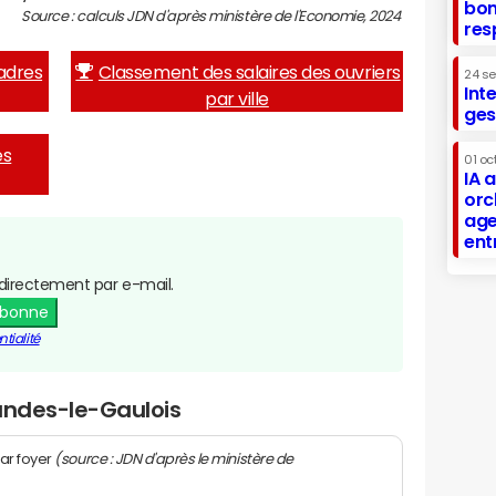
bon
Source : calculs JDN d'après ministère de l'Economie, 2024
res
adres
Classement des salaires des ouvriers
24 s
Int
par ville
ges
es
01 oc
IA 
orc
age
ent
directement par e-mail.
abonne
tialité
andes-le-Gaulois
(source : JDN d'après le ministère de
ar foyer