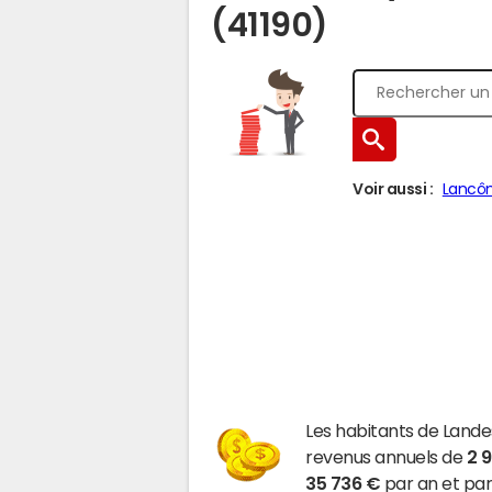
(41190)
Voir aussi :
Lancô
Les habitants de Lande
revenus annuels de
2 
35 736 €
par an et par