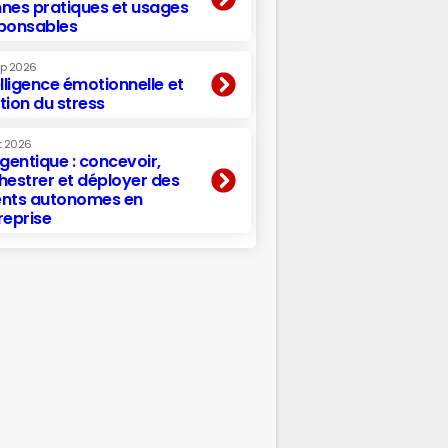
nes pratiques et usages
ponsables
ep 2026
elligence émotionnelle et
tion du stress
t 2026
agentique : concevoir,
hestrer et déployer des
nts autonomes en
reprise