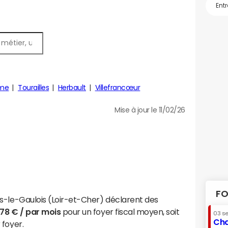
me
Tourailles
Herbault
Villefrancœur
Mise à jour le 11/02/26
FO
s-le-Gaulois (Loir-et-Cher) déclarent des
978 € / par mois
pour un foyer fiscal moyen, soit
03 s
Cha
 foyer.