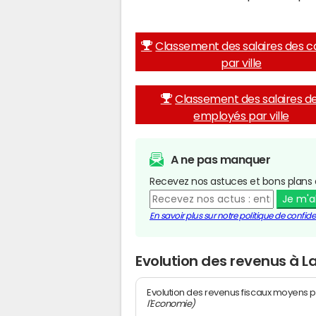
Classement des salaires des c
par ville
Classement des salaires d
employés par ville
A ne pas manquer
Recevez nos astuces et bons plans 
Je m'
En savoir plus sur notre politique de confiden
Evolution des revenus à L
Evolution des revenus fiscaux moyens p
l'Economie)