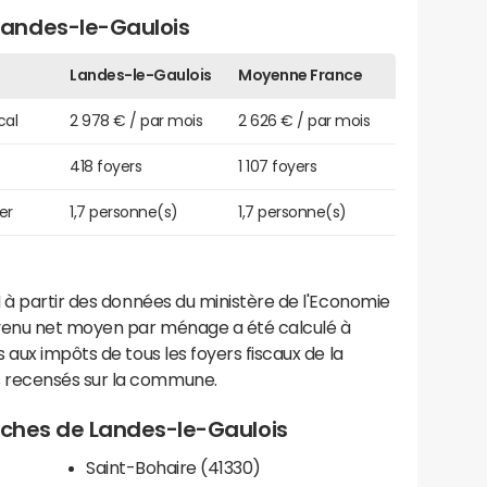
andes-le-Gaulois
Landes-le-Gaulois
Moyenne France
cal
2 978 € / par mois
2 626 € / par mois
418 foyers
1 107 foyers
er
1,7 personne(s)
1,7 personne(s)
 à partir des données du ministère de l'Economie
evenu net moyen par ménage a été calculé à
 aux impôts de tous les foyers fiscaux de la
 recensés sur la commune.
roches de Landes-le-Gaulois
Saint-Bohaire (41330)