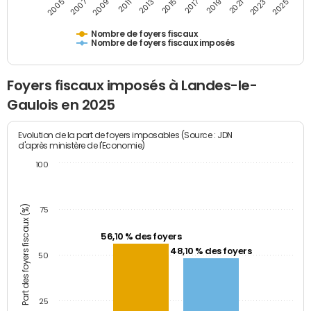
2009
2023
2017
2011
2025
2005
2019
2013
2007
2021
2015
Nombre de foyers fiscaux
Nombre de foyers fiscaux imposés
Foyers fiscaux imposés à Landes-le-
Gaulois en 2025
Evolution de la part de foyers imposables (Source : JDN
d'après ministère de l'Economie)
100
Part des foyers fiscaux (%)
75
56,10 % des foyers
48,10 % des foyers
50
25