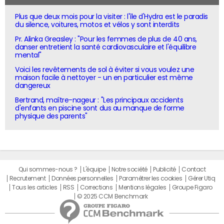
Plus que deux mois pour la visiter : l'île d'Hydra est le paradis
du silence, voitures, motos et vélos y sont interdits
Pr. Alinka Greasley : "Pour les femmes de plus de 40 ans,
danser entretient la santé cardiovasculaire et l'équilibre
mental"
Voici les revêtements de sol à éviter si vous voulez une
maison facile à nettoyer - un en particulier est même
dangereux
Bertrand, maître-nageur : "Les principaux accidents
d'enfants en piscine sont dus au manque de forme
physique des parents"
Qui sommes-nous ?
L'équipe
Notre société
Publicité
Contact
Recrutement
Données personnelles
Paramétrer les cookies
Gérer Utiq
Tous les articles
RSS
Corrections
Mentions légales
Groupe Figaro
© 2025 CCM Benchmark