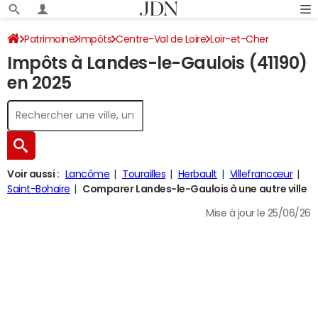
Patrimoine
Impôts
Centre-Val de Loire
Loir-et-Cher
Impôts à Landes-le-Gaulois (41190)
Landes-le-Gaulois
Impôt sur le revenu
en 2025
Voir aussi :
Lancôme
Tourailles
Herbault
Villefrancœur
Saint-Bohaire
Comparer Landes-le-Gaulois à une autre ville
Mise à jour le 25/06/26