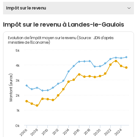
Impôt sur le revenu
Impôt sur le revenu à Landes-le-Gaulois
Evolution de l'impôt moyen sur le revenu (Source : JDN d'après
ministère de l'Economie)
5k
4k
Montant (euros)
3k
2k
1k
0k
2014
2024
2010
2020
2012
2022
2006
2016
2008
2018