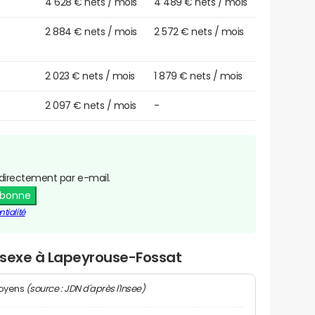
4 628 € nets / mois
4 489 € nets / mois
2 884 € nets / mois
2 572 € nets / mois
2 023 € nets / mois
1 879 € nets / mois
2 097 € nets / mois
-
directement par e-mail.
abonne
tialité
r sexe à Lapeyrouse-Fossat
(source : JDN d'après l'Insee)
moyens