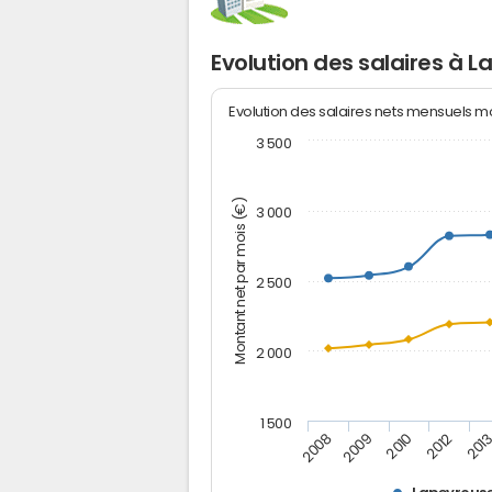
Evolution des salaires à 
Evolution des salaires nets mensuels 
3 500
Montant net par mois (€)
3 000
2 500
2 000
1 500
2012
2008
201
2009
2010