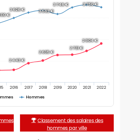
3 750 €
3 746 €
3 626 €
3 593 €
500 €
2 904 €
2 731 €
2 635 €
2 443 €
15
2016
2017
2018
2019
2020
2021
2022
emmes
Hommes
femmes
Classement des salaires des
hommes par ville