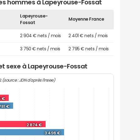
des hommes à Lapeyrouse-Fossat
Lapeyrouse-
Moyenne France
Fossat
2 904 € nets / mois
2 401 € nets / mois
3 750 € nets / mois
2 795 € nets / mois
 et sexe à Lapeyrouse-Fossat
(source : JDN d'après l'Insee)
22
4 €
 781 €
2 874 €
3 496 €