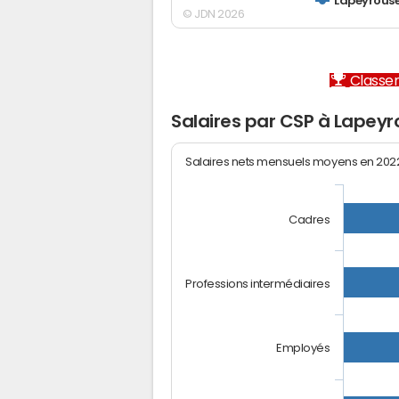
Lapeyrous
© JDN 2026
Classem
Salaires par CSP à Lapey
Salaires nets mensuels moyens en 20
Cadres
Professions intermédiaires
Employés