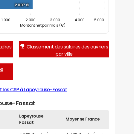
2 097 €
1 000
2 000
3 000
4 000
5 000
Montant net par mois (€)
adres
Classement des salaires des ouvriers
par ville
es
t les CSP à Lapeyrouse-Fossat
rouse-Fossat
Lapeyrouse-
Moyenne France
Fossat