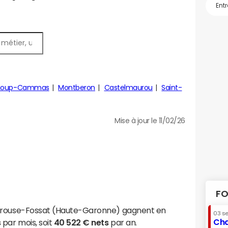
-Loup-Cammas
Montberon
Castelmaurou
Saint-
Mise à jour le 11/02/26
FO
eyrouse-Fossat (Haute-Garonne) gagnent en
03 s
Cha
s
par mois, soit
40 522 € nets
par an.