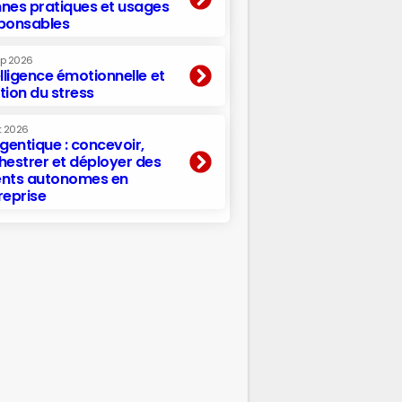
nes pratiques et usages
ponsables
ep 2026
elligence émotionnelle et
tion du stress
t 2026
agentique : concevoir,
hestrer et déployer des
nts autonomes en
reprise