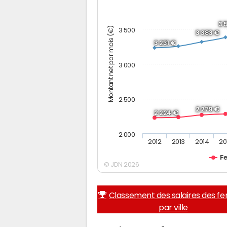
3 
Montant net par mois (€)
3 500
3 383 €
3 231 €
3 000
2 500
2 279 €
2 224 €
2 000
2012
2013
2014
20
F
© JDN 2026
Classement des salaires des 
par ville