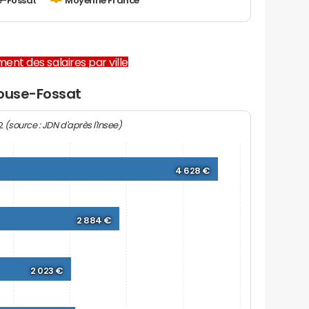
e-Fossat
Moyenne France
ent des salaires par ville
rouse-Fossat
(source : JDN d'après l'Insee)
22
4 628 €
2 884 €
2 023 €