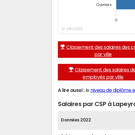
Ouvriers
0
© JDN 2026
Classement des salaires des c
par ville
Classement des salaires d
employés par ville
A lire aussi :
le
niveau de diplôme e
Salaires par CSP à Lapey
Données 2022