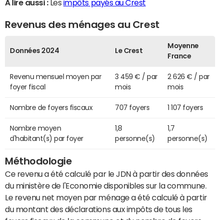
A lire aussi :
Les
impôts payés au Crest
Revenus des ménages au Crest
Moyenne
Données 2024
Le Crest
France
Revenu mensuel moyen par
3 459 € / par
2 626 € / par
foyer fiscal
mois
mois
Nombre de foyers fiscaux
707 foyers
1 107 foyers
Nombre moyen
1,8
1,7
d'habitant(s) par foyer
personne(s)
personne(s)
Méthodologie
Ce revenu a été calculé par le JDN à partir des données
du ministère de l'Economie disponibles sur la commune.
Le revenu net moyen par ménage a été calculé à partir
du montant des déclarations aux impôts de tous les