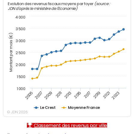
(source :
Evolution des revenus fiscaux moyens par foyer
JDN d'après le ministère de l'Economie)
4 000
3 500
Montant par mois (€)
3 000
2 500
2 000
1 500
1 000
2007
2017
2005
2015
2013
2023
2011
2021
2009
2019
Le Crest
Moyenne France
© JDN 2026
Classement des revenus par ville