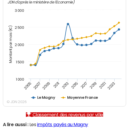
JDN d'après le ministère de l'Economie)
3 000
Montant par mois (€)
2 500
2 000
1 500
1 000
2007
2017
2009
2019
2011
2021
2013
2023
2005
2015
Le Magny
Moyenne France
© JDN 2026
Classement des revenus par ville
A lire aussi :
Les
impôts payés au Magny