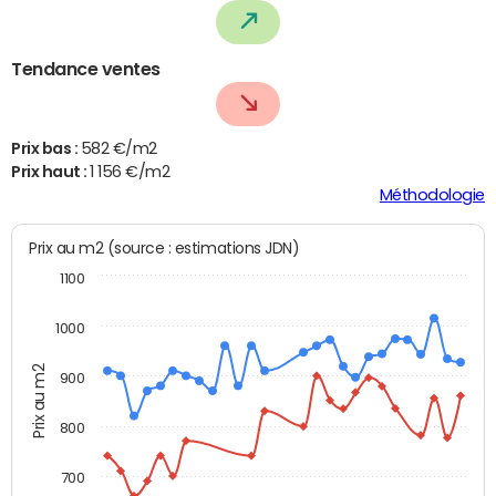
Tendance ventes
Prix bas :
582 €/m2
Prix haut :
1 156 €/m2
Méthodologie
Prix au m2 (source : estimations JDN)
1100
1000
Prix au m2
900
800
700