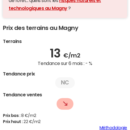
de forêt... quels sont les
risques naturels et
technologiques au Magny
?
Prix des terrains au Magny
Terrains
13
€/m2
Tendance sur 6 mois :
- %
Tendance prix
NC
Tendance ventes
Prix bas :
8 €/m2
Prix haut :
22 €/m2
Méthodologie