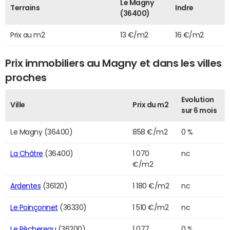
Le Magny
Terrains
Indre
(36400)
Prix au m2
13 €/m2
16 €/m2
Prix immobiliers au Magny et dans les villes
proches
Evolution
Ville
Prix du m2
sur 6 mois
Le Magny (36400)
858 €/m2
0 %
La Châtre
(36400)
1 070
nc
€/m2
Ardentes
(36120)
1 180 €/m2
nc
Le Poinçonnet
(36330)
1 510 €/m2
nc
Le Pêchereau
(36200)
1 077
0 %