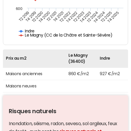
600
T4 2021
T2 2025
T2 2019
T4 2022
T2 2020
T4 2023
T2 2021
T4 2024
T2 2022
T4 2025
T4 2019
T2 2023
T4 2020
T2 2024
Indre
Le Magny (CC de la Châtre et Sainte-Sévère)
Le Magny
Prix au m2
Indre
(36400)
Maisons anciennes
860 €/m2
927 €/m2
Maisons neuves
Risques naturels
Inondation, séisme, radon, seveso, sol argileux, feux