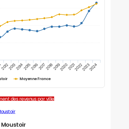
1
2012
2013
2014
2015
2016
2017
2018
2019
2020
2021
2022
2023
2024
stoir
Moyenne France
ent des revenus par ville
oustoir
 Moustoir