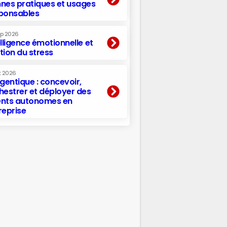
nes pratiques et usages
ponsables
ep 2026
elligence émotionnelle et
tion du stress
t 2026
agentique : concevoir,
hestrer et déployer des
nts autonomes en
reprise