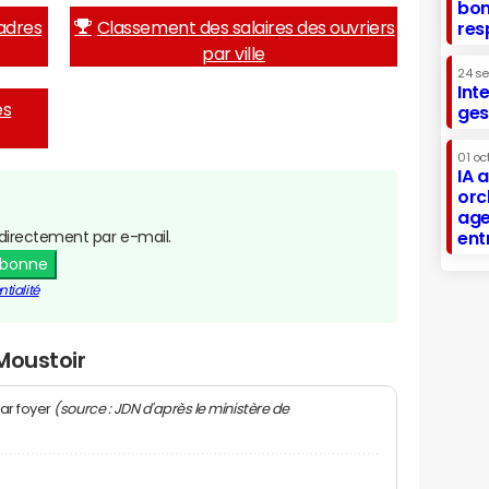
bon
adres
Classement des salaires des ouvriers
res
par ville
24 s
Int
es
ges
01 oc
IA 
orc
age
directement par e-mail.
ent
abonne
tialité
Moustoir
(source : JDN d'après le ministère de
ar foyer