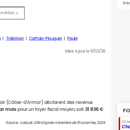
n
Trébrivan
Carhaix-Plouguer
Paule
Mise à jour le 11/02/26
toir (Côtes-d'Armor) déclarent des revenus
par mois
pour un foyer fiscal moyen, soit
31 836 €
FO
03 s
Source : calculs JDN d'après ministère de l'Economie, 2024
Cha