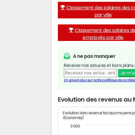
Classement des salaires des c
par ville
Classement des salaires d
employés par ville
A ne pas manquer
Recevez nos astuces et bons plans 
Je m'
En savoir plus sur notre politique de confiden
Evolution des revenus au 
Evolution des revenus fiscaux moyens p
l'Economie)
3 000