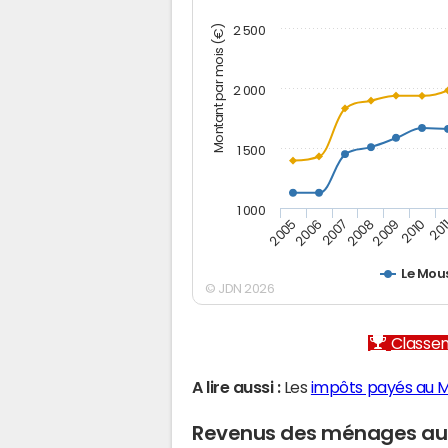
Montant par mois (€)
2 500
2 000
1 500
1 000
2005
2006
2007
2008
2009
2010
201
Le Mou
© JDN 2026
Classem
A lire aussi :
Les
impôts payés au M
Revenus des ménages au