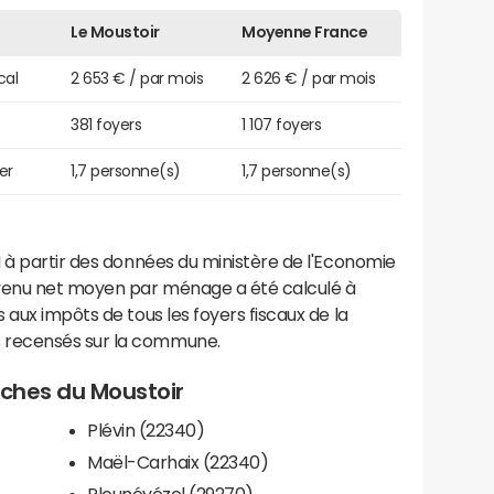
Le Moustoir
Moyenne France
cal
2 653 € / par mois
2 626 € / par mois
381 foyers
1 107 foyers
er
1,7 personne(s)
1,7 personne(s)
 à partir des données du ministère de l'Economie
evenu net moyen par ménage a été calculé à
 aux impôts de tous les foyers fiscaux de la
 recensés sur la commune.
roches du Moustoir
Plévin (22340)
Maël-Carhaix (22340)
Plounévézel (29270)