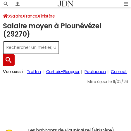
Salaire
France
Finistère
Salaire moyen à Plounévézel
(29270)
Voir aussi :
Treffrin
Carhaix-Plouguer
Poullaouen
Carnoët
Mise à jour le 11/02/26
Les habitants de Plounévézel (Finistère)