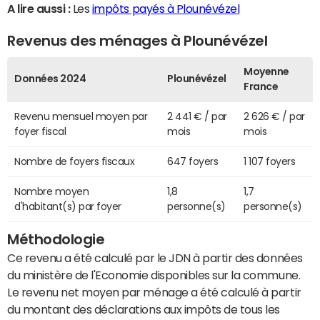
A lire aussi :
Les
impôts payés à Plounévézel
Revenus des ménages à Plounévézel
Moyenne
Données 2024
Plounévézel
France
Revenu mensuel moyen par
2 441 € / par
2 626 € / par
foyer fiscal
mois
mois
Nombre de foyers fiscaux
647 foyers
1 107 foyers
Nombre moyen
1,8
1,7
d'habitant(s) par foyer
personne(s)
personne(s)
Méthodologie
Ce revenu a été calculé par le JDN à partir des données
du ministère de l'Economie disponibles sur la commune.
Le revenu net moyen par ménage a été calculé à partir
du montant des déclarations aux impôts de tous les