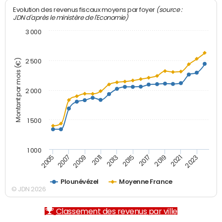
(source :
Evolution des revenus fiscaux moyens par foyer
JDN d'après le ministère de l'Economie)
3 000
Montant par mois (€)
2 500
2 000
1 500
1 000
2007
2017
2009
2019
2011
2021
2013
2023
2005
2015
Plounévézel
Moyenne France
© JDN 2026
Classement des revenus par ville