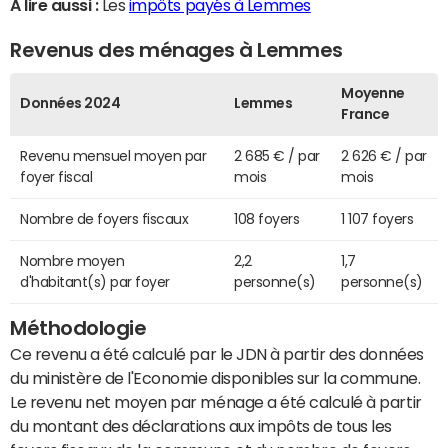
A lire aussi :
Les
impôts payés à Lemmes
Revenus des ménages à Lemmes
Moyenne
Données 2024
Lemmes
France
Revenu mensuel moyen par
2 685 € / par
2 626 € / par
foyer fiscal
mois
mois
Nombre de foyers fiscaux
108 foyers
1 107 foyers
Nombre moyen
2,2
1,7
d'habitant(s) par foyer
personne(s)
personne(s)
Méthodologie
Ce revenu a été calculé par le JDN à partir des données
du ministère de l'Economie disponibles sur la commune.
Le revenu net moyen par ménage a été calculé à partir
du montant des déclarations aux impôts de tous les