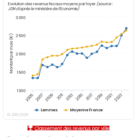
(source :
Evolution des revenus fiscaux moyens par foyer
JDN d'après le ministère de l'Economie)
3 000
Montant par mois (€)
2 500
2 000
1 500
1 000
2007
2017
2009
2019
2011
2021
2013
2023
2005
2015
Lemmes
Moyenne France
© JDN 2026
Classement des revenus par ville