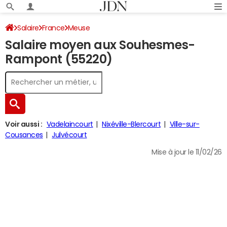
Salaire
France
Meuse
Salaire moyen aux Souhesmes-
Rampont (55220)
Voir aussi :
Vadelaincourt
Nixéville-Blercourt
Ville-sur-
Cousances
Julvécourt
Mise à jour le 11/02/26