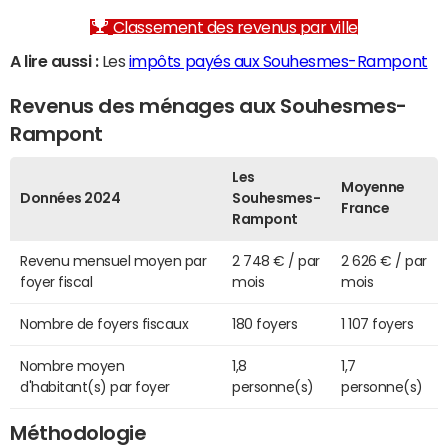
Classement des revenus par ville
A lire aussi :
Les
impôts payés aux Souhesmes-Rampont
Revenus des ménages aux Souhesmes-
Rampont
Les
Moyenne
Données 2024
Souhesmes-
France
Rampont
Revenu mensuel moyen par
2 748 € / par
2 626 € / par
foyer fiscal
mois
mois
Nombre de foyers fiscaux
180 foyers
1 107 foyers
Nombre moyen
1,8
1,7
d'habitant(s) par foyer
personne(s)
personne(s)
Méthodologie