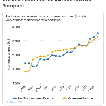
Rampont
(source :
Evolution des revenus fiscaux moyens par foyer
JDN d'après le ministère de l'Economie)
3 000
Montant par mois (€)
2 500
2 000
1 500
1 000
2007
2017
2009
2019
2011
2021
2013
2023
2005
2015
Les Souhesmes-Rampont
Moyenne France
© JDN 2026