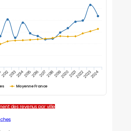
2012
2017
2022
1
2016
2021
2015
2020
2014
2019
2024
2013
2018
2023
es
Moyenne France
ent des revenus par ville
sches