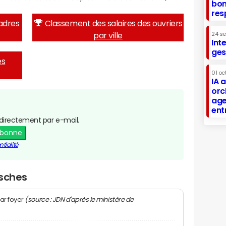
bon
res
adres
Classement des salaires des ouvriers
par ville
24 s
Int
ges
es
01 oc
IA 
orc
age
ent
directement par e-mail.
abonne
tialité
Osches
(source : JDN d'après le ministère de
ar foyer