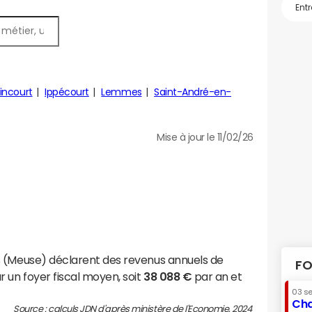
incourt
Ippécourt
Lemmes
Saint-André-en-
Mise à jour le 11/02/26
s (Meuse) déclarent des revenus annuels de
FO
 un foyer fiscal moyen, soit
38 088 €
par an et
03 s
Cha
Source : calculs JDN d'après ministère de l'Economie, 2024