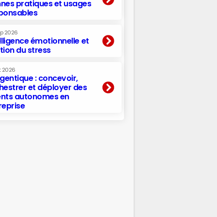
nes pratiques et usages
ponsables
ep 2026
elligence émotionnelle et
tion du stress
t 2026
agentique : concevoir,
hestrer et déployer des
nts autonomes en
reprise