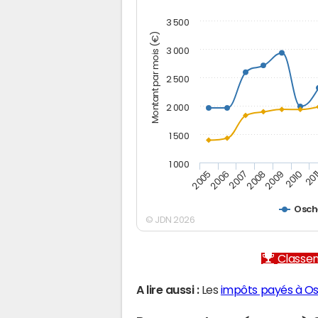
3 500
Montant par mois (€)
3 000
2 500
2 000
1 500
1 000
2007
2006
201
2005
2010
2009
2008
Osch
© JDN 2026
Classem
A lire aussi :
Les
impôts payés à O