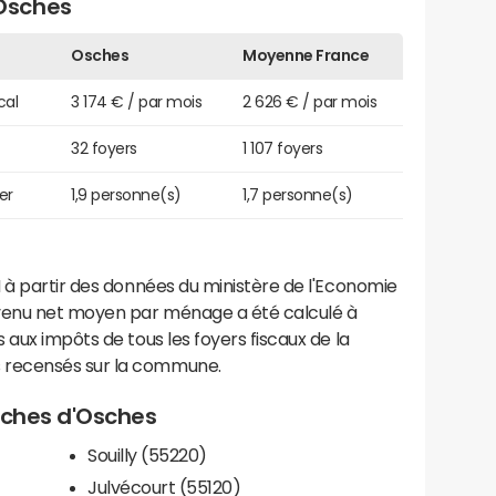
Osches
Osches
Moyenne France
cal
3 174 € / par mois
2 626 € / par mois
32 foyers
1 107 foyers
er
1,9 personne(s)
1,7 personne(s)
 à partir des données du ministère de l'Economie
evenu net moyen par ménage a été calculé à
 aux impôts de tous les foyers fiscaux de la
 recensés sur la commune.
roches d'Osches
Souilly (55220)
Julvécourt (55120)