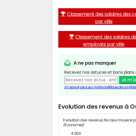
Classement des salaires des c
par ville
Classement des salaires d
employés par ville
A ne pas manquer
Recevez nos astuces et bons plans 
Je m'
En savoir plus sur notre politique de confiden
Evolution des revenus à 
Evolution des revenus fiscaux moyens p
l'Economie)
4 000