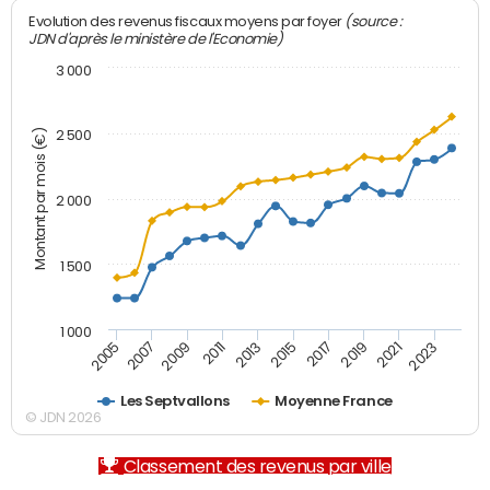
(source :
Evolution des revenus fiscaux moyens par foyer
JDN d'après le ministère de l'Economie)
3 000
Montant par mois (€)
2 500
2 000
1 500
1 000
2007
2017
2009
2019
2011
2021
2013
2023
2005
2015
Les Septvallons
Moyenne France
© JDN 2026
Classement des revenus par ville