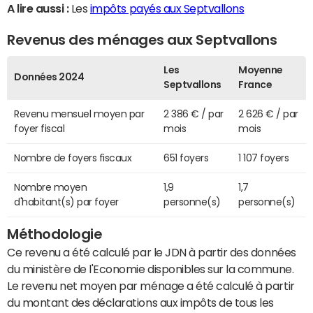
A lire aussi :
Les
impôts payés aux Septvallons
Revenus des ménages aux Septvallons
Les
Moyenne
Données 2024
Septvallons
France
Revenu mensuel moyen par
2 386 € / par
2 626 € / par
foyer fiscal
mois
mois
Nombre de foyers fiscaux
651 foyers
1 107 foyers
Nombre moyen
1,9
1,7
d'habitant(s) par foyer
personne(s)
personne(s)
Méthodologie
Ce revenu a été calculé par le JDN à partir des données
du ministère de l'Economie disponibles sur la commune.
Le revenu net moyen par ménage a été calculé à partir
du montant des déclarations aux impôts de tous les