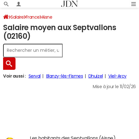
Salaire
France
Aisne
Salaire moyen aux Septvallons
(02160)
Voir aussi :
Serval
Blanzy-lès-Fismes
Dhuizel
Viel-Arcy
Mise à jour le 11/02/26
Les habitants des Septvallons (Aisne)