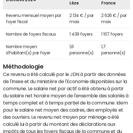
Lèze
France
Revenu mensuel moyen par
2 134 € / par
2 626 € / par
foyer fiscal
mois
mois
Nombre de foyers fiscaux
1 439 foyers
1 107 foyers
Nombre moyen
1,6
1,7
d'habitant(s) par foyer
personne(s)
personne(s)
Méthodologie
Ce revenu a été calculé par le JDN à partir des données
de l'Insee et du ministère de l'Economie disponibles sur la
commune. Le salaire net par actif a été obtenu à partir
du salaire net horaire moyen de l'ensemble des salariés à
temps complet et à temps partiel de la commune. Idem
pour le salaire net moyen des cadres, des employés et
des ouvriers. Le revenu net moyen par ménage a été
calculé lui à partir du montant des déclarations aux
impôts de tous les foyers fiscaux de la commune et du