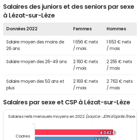
Salaires des juniors et des seniors par sexe
à Lézat-sur-Lèze
Données 2022
Femmes
Hommes
Salaire moyen des moins de
1 656 € nets
1 653 € nets
26 ans
/ mois
/ mois
Salaire moyen des 26-49 ans
2 160 € nets
2 255 € nets
/ mois
/ mois
Salaire moyen des 50 ans et
2 169 € nets
2 763 € nets
plus
/ mois
/ mois
Salaires par sexe et CSP à Lézat-sur-Lèze
(source : JDN d'après l'Insee)
Salaires nets mensuels moyens en 2022
4 042 €
Cadres
3 802 €