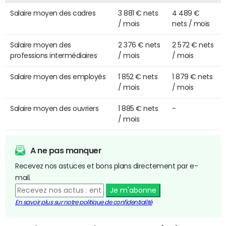
Salaire moyen des cadres
3 881 € nets
4 489 €
/ mois
nets / mois
Salaire moyen des
2 376 € nets
2 572 € nets
professions intermédiaires
/ mois
/ mois
Salaire moyen des employés
1 852 € nets
1 879 € nets
/ mois
/ mois
Salaire moyen des ouvriers
1 885 € nets
-
/ mois
A ne pas manquer
Recevez nos astuces et bons plans directement par e-
mail.
Je m'abonne
En savoir plus sur notre politique de confidentialité