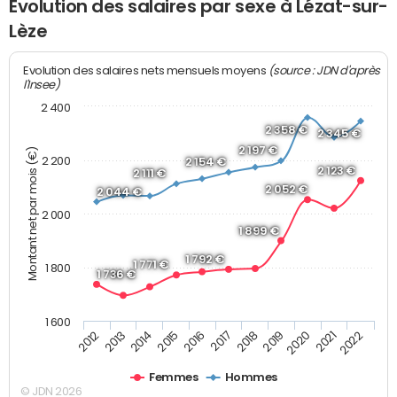
Evolution des salaires par sexe à Lézat-sur-
Lèze
(source : JDN d'après
Evolution des salaires nets mensuels moyens
l'Insee)
2 400
2 358 €
2 345 €
2 197 €
Montant net par mois (€)
2 200
2 154 €
2 123 €
2 111 €
2 052 €
2 044 €
2 000
1 899 €
1 792 €
1 771 €
1 800
1 736 €
1 600
2015
2017
2019
2021
2012
2014
2016
2018
2020
2022
2013
Femmes
Hommes
© JDN 2026