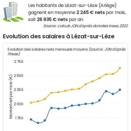
Les habitants de Lézat-sur-Lèze (Ariège)
gagnent en moyenne
2 245 € nets
par mois,
soit
26 935 € nets
par an.
Source : calculs JDN d'après données Insee, 2022
Evolution des salaires à Lézat-sur-Lèze
(source : JDN d'après
Evolution des salaires nets mensuels moyens
l'Insee)
2 750
2 500
Montant net par mois (€)
2 250
2 000
1 750