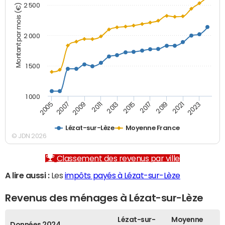
2 500
Montant par mois (€)
2 000
1 500
1 000
2007
2017
2005
2015
2013
2023
2011
2021
2009
2019
Lézat-sur-Lèze
Moyenne France
© JDN 2026
Classement des revenus par ville
A lire aussi :
Les
impôts payés à Lézat-sur-Lèze
Revenus des ménages à Lézat-sur-Lèze
Lézat-sur-
Moyenne
Données 2024