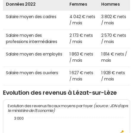
Données 2022
Femmes
Hommes
Salaire moyen des cadres
4 042 € nets
3 802 € nets
/ mois
/ mois
Salaire moyen des
2 173 € nets
2 570 € nets
professions intermédiaires
/ mois
/ mois
Salaire moyen des employés
1 863 € nets
1 814 € nets /
/ mois
mois
Salaire moyen des ouvriers
1 627 € nets
1 928 € nets
/ mois
/ mois
Evolution des revenus à Lézat-sur-Lèze
(source : JDN d'après
Evolution des revenus fiscaux moyens par foyer
le ministère de l'Economie)
3 000