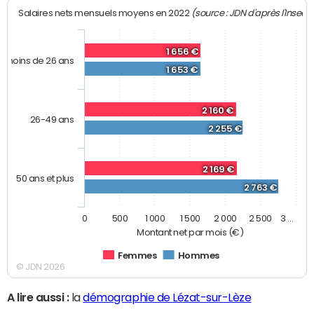
(source : JDN d'après l'Insee)
Salaires nets mensuels moyens en 2022
1 656 €
moins de 26 ans
1 653 €
2 160 €
26-49 ans
2 255 €
2 169 €
50 ans et plus
2 763 €
0
500
1 000
1 500
2 000
2 500
3 …
Montant net par mois (€)
Femmes
Hommes
© JDN 2026
A lire aussi :
la
démographie de Lézat-sur-Lèze