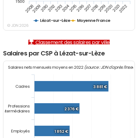
1 500
2012
2019
2010
2018
2009
2017
2008
2016
2015
2022
2014
2021
2013
2020
Lézat-sur-Lèze
Moyenne France
© JDN 2026
Classement des salaires par ville
Salaires par CSP à Lézat-sur-Lèze
(source : JDN d'après l'Insee)
Salaires nets mensuels moyens en 2022
Cadres
3 881 €
Professions
2 376 €
intermédiaires
Employés
1 852 €