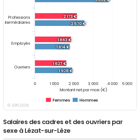
2 173 €
Professions
intermédiaires
2 570 €
1 863 €
Employés
1 814 €
1 627 €
Ouvriers
1 928 €
0
1 000
2 000
3 000
4 000
5 000
Montant net par mois (€)
Femmes
Hommes
© JDN 2026
Salaires des cadres et des ouvriers par
sexe à Lézat-sur-Lèze