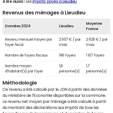
A lire aussi :
Les
impôts payés à Lieudieu
Revenus des ménages à Lieudieu
Moyenne
Données 2024
Lieudieu
France
Revenu mensuel moyen par
2 507 € / par
2 626 € / par
foyer fiscal
mois
mois
Nombre de foyers fiscaux
196 foyers
1 107 foyers
Nombre moyen
1,8
1,7
d'habitant(s) par foyer
personne(s)
personne(s)
Méthodologie
Ce revenu a été calculé par le JDN à partir des données
du ministère de l'Economie disponibles sur la commune.
Le revenu net moyen par ménage a été calculé à partir
du montant des déclarations aux impôts de tous les