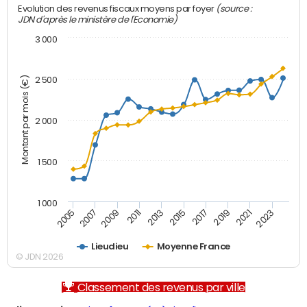
(source :
Evolution des revenus fiscaux moyens par foyer
JDN d'après le ministère de l'Economie)
3 000
Montant par mois (€)
2 500
2 000
1 500
1 000
2007
2017
2009
2019
2011
2021
2013
2023
2005
2015
Lieudieu
Moyenne France
© JDN 2026
Classement des revenus par ville