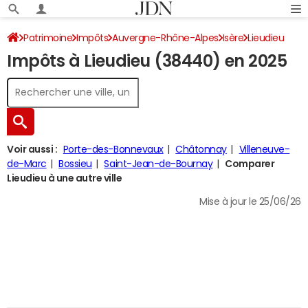
Patrimoine
Impôts
Auvergne-Rhône-Alpes
Isère
Lieudieu
Impôts à Lieudieu (38440) en 2025
Impôt sur le revenu
Voir aussi :
Porte-des-Bonnevaux
Châtonnay
Villeneuve-
de-Marc
Bossieu
Saint-Jean-de-Bournay
Comparer
Lieudieu à une autre ville
Mise à jour le 25/06/26