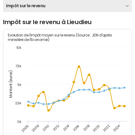
Impôt sur le revenu
Impôt sur le revenu à Lieudieu
Evolution de l'impôt moyen sur le revenu (Source : JDN d'après
ministère de l'Economie)
10k
7,5k
Montant (euros)
5k
2,5k
0k
2014
2024
2010
2020
2006
2016
2012
2022
2008
2018