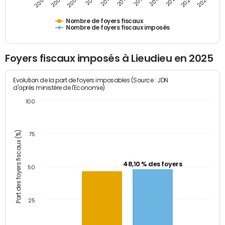
2009
2023
2017
2011
2025
2005
2019
2013
2007
2021
2015
Nombre de foyers fiscaux
Nombre de foyers fiscaux imposés
Foyers fiscaux imposés à Lieudieu en 2025
Evolution de la part de foyers imposables (Source : JDN
d'après ministère de l'Economie)
100
Part des foyers fiscaux (%)
75
48,10 % des foyers
50
25