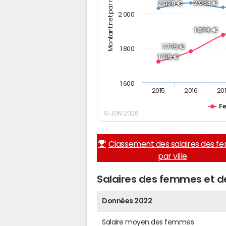
Montant net par mois (€)
2 033 €
2 028 €
2 000
1 874 €
1 779 €
1 800
1 719 €
1 600
2015
2016
20
F
© JDN 2026
Classement des salaires des 
par ville
Salaires des femmes et d
Données 2022
Salaire moyen des femmes