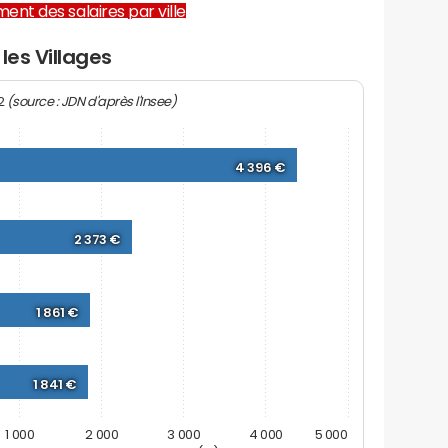
ent des salaires par ville
les Villages
(source : JDN d'après l'Insee)
22
4 396 €
2 373 €
1 861 €
1 841 €
1 000
2 000
3 000
4 000
5 000