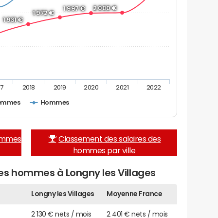
2 000 €
1 997 €
1 972 €
1 931 €
17
2018
2019
2020
2021
2022
emmes
Hommes
femmes
Classement des salaires des
hommes par ville
es hommes à Longny les Villages
Longny les Villages
Moyenne France
2 130 € nets / mois
2 401 € nets / mois