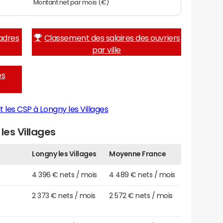
Montant net par mois (€)
adres
Classement des salaires des ouvriers
par ville
es
 les CSP à Longny les Villages
les Villages
Longny les Villages
Moyenne France
4 396 € nets / mois
4 489 € nets / mois
2 373 € nets / mois
2 572 € nets / mois