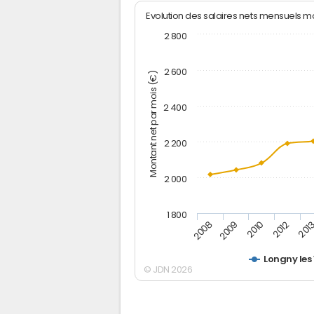
Evolution des salaires nets mensuels 
2 800
2 600
Montant net par mois (€)
2 400
2 200
2 000
1 800
2012
2010
2009
201
2008
Longny les 
© JDN 2026