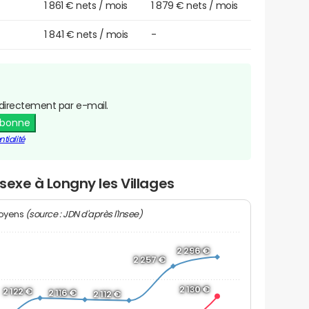
1 861 € nets / mois
1 879 € nets / mois
1 841 € nets / mois
-
directement par e-mail.
abonne
tialité
 sexe à Longny les Villages
(source : JDN d'après l'Insee)
moyens
2 296 €
2 257 €
2 130 €
2 122 €
2 116 €
2 112 €