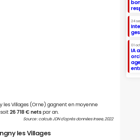
bon
res
24 s
Int
ges
01 oc
IA 
orc
age
ent
ny les Villages (Orne) gagnent en moyenne
 soit
26 718 € nets
par an.
Source : calculs JDN d'après données Insee, 2022
ongny les Villages