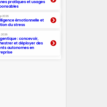
nes pratiques et usages
ponsables
ep 2026
elligence émotionnelle et
tion du stress
t 2026
agentique : concevoir,
hestrer et déployer des
nts autonomes en
reprise