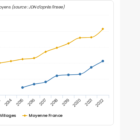
(source : JDN d'après l'Insee)
moyens
2019
2015
2022
2018
2014
2021
2017
3
2020
2016
Villages
Moyenne France