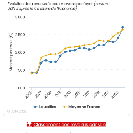
(source :
Evolution des revenus fiscaux moyens par foyer
JDN d'après le ministère de l'Economie)
3 000
Montant par mois (€)
2 500
2 000
1 500
1 000
2007
2017
2009
2019
2011
2021
2013
2023
2005
2015
Louailles
Moyenne France
© JDN 2026
Classement des revenus par ville