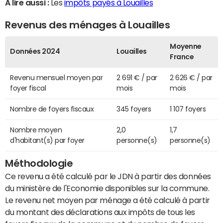
A lire aussi :
Les
impôts payés à Louailles
Revenus des ménages à Louailles
Moyenne
Données 2024
Louailles
France
Revenu mensuel moyen par
2 691 € / par
2 626 € / par
foyer fiscal
mois
mois
Nombre de foyers fiscaux
345 foyers
1 107 foyers
Nombre moyen
2,0
1,7
d'habitant(s) par foyer
personne(s)
personne(s)
Méthodologie
Ce revenu a été calculé par le JDN à partir des données
du ministère de l'Economie disponibles sur la commune.
Le revenu net moyen par ménage a été calculé à partir
du montant des déclarations aux impôts de tous les