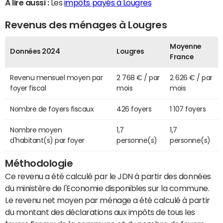
A lire aussi :
Les
impôts payés à Lougres
Revenus des ménages à Lougres
Moyenne
Données 2024
Lougres
France
Revenu mensuel moyen par
2 768 € / par
2 626 € / par
foyer fiscal
mois
mois
Nombre de foyers fiscaux
426 foyers
1 107 foyers
Nombre moyen
1,7
1,7
d'habitant(s) par foyer
personne(s)
personne(s)
Méthodologie
Ce revenu a été calculé par le JDN à partir des données
du ministère de l'Economie disponibles sur la commune.
Le revenu net moyen par ménage a été calculé à partir
du montant des déclarations aux impôts de tous les