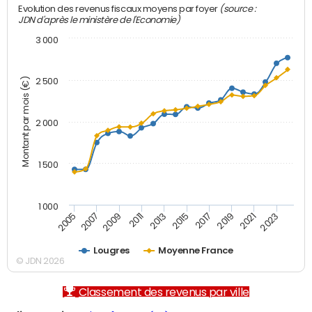
(source :
Evolution des revenus fiscaux moyens par foyer
JDN d'après le ministère de l'Economie)
3 000
Montant par mois (€)
2 500
2 000
1 500
1 000
2007
2017
2009
2019
2011
2021
2013
2023
2005
2015
Lougres
Moyenne France
© JDN 2026
Classement des revenus par ville