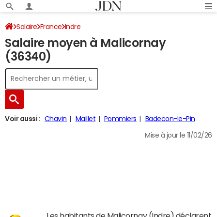
Salaire
France
Indre
Salaire moyen à Malicornay
(36340)
Voir aussi :
Chavin
Maillet
Pommiers
Badecon-le-Pin
Mise à jour le 11/02/26
Les habitants de Malicornay (Indre) déclarent