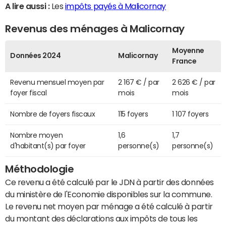
A lire aussi :
Les
impôts payés à Malicornay
Revenus des ménages à Malicornay
Moyenne
Données 2024
Malicornay
France
Revenu mensuel moyen par
2 167 € / par
2 626 € / par
foyer fiscal
mois
mois
Nombre de foyers fiscaux
115 foyers
1 107 foyers
Nombre moyen
1,6
1,7
d'habitant(s) par foyer
personne(s)
personne(s)
Méthodologie
Ce revenu a été calculé par le JDN à partir des données
du ministère de l'Economie disponibles sur la commune.
Le revenu net moyen par ménage a été calculé à partir
du montant des déclarations aux impôts de tous les