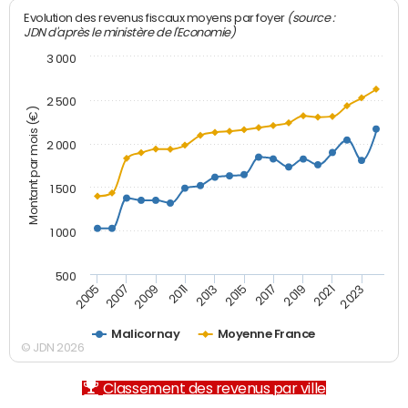
(source :
Evolution des revenus fiscaux moyens par foyer
JDN d'après le ministère de l'Economie)
3 000
2 500
Montant par mois (€)
2 000
1 500
1 000
500
2007
2017
2009
2019
2011
2021
2013
2023
2005
2015
Malicornay
Moyenne France
© JDN 2026
Classement des revenus par ville