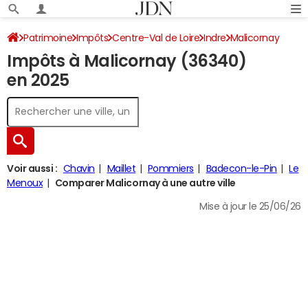
Patrimoine
Impôts
Centre-Val de Loire
Indre
Malicornay
Impôts à Malicornay (36340)
Impôt sur le revenu
en 2025
Voir aussi :
Chavin
Maillet
Pommiers
Badecon-le-Pin
Le
Menoux
Comparer Malicornay à une autre ville
Mise à jour le 25/06/26