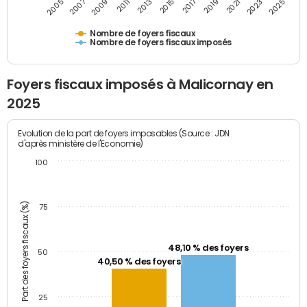
2009
2023
2017
2011
2025
2005
2019
2013
2007
2021
2015
Nombre de foyers fiscaux
Nombre de foyers fiscaux imposés
Foyers fiscaux imposés à Malicornay en
2025
Evolution de la part de foyers imposables (Source : JDN
d'après ministère de l'Economie)
100
Part des foyers fiscaux (%)
75
48,10 % des foyers
50
40,50 % des foyers
25