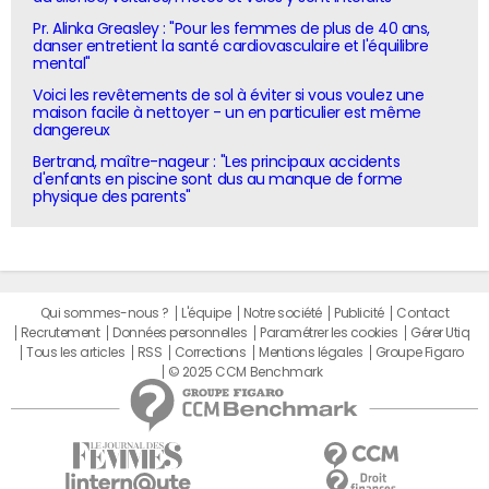
Pr. Alinka Greasley : "Pour les femmes de plus de 40 ans,
danser entretient la santé cardiovasculaire et l'équilibre
mental"
Voici les revêtements de sol à éviter si vous voulez une
maison facile à nettoyer - un en particulier est même
dangereux
Bertrand, maître-nageur : "Les principaux accidents
d'enfants en piscine sont dus au manque de forme
physique des parents"
Qui sommes-nous ?
L'équipe
Notre société
Publicité
Contact
Recrutement
Données personnelles
Paramétrer les cookies
Gérer Utiq
Tous les articles
RSS
Corrections
Mentions légales
Groupe Figaro
© 2025 CCM Benchmark