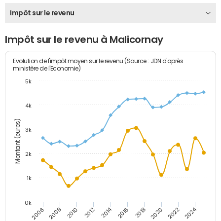
Impôt sur le revenu
Impôt sur le revenu à Malicornay
Evolution de l'impôt moyen sur le revenu (Source : JDN d'après
ministère de l'Economie)
5k
4k
Montant (euros)
3k
2k
1k
0k
2014
2024
2010
2020
2012
2022
2006
2016
2008
2018