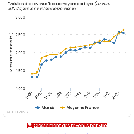
(source :
Evolution des revenus fiscaux moyens par foyer
JDN d'après le ministère de l'Economie)
3 000
Montant par mois (€)
2 500
2 000
1 500
1 000
2007
2017
2009
2019
2011
2021
2013
2023
2005
2015
Marcé
Moyenne France
© JDN 2026
Classement des revenus par ville