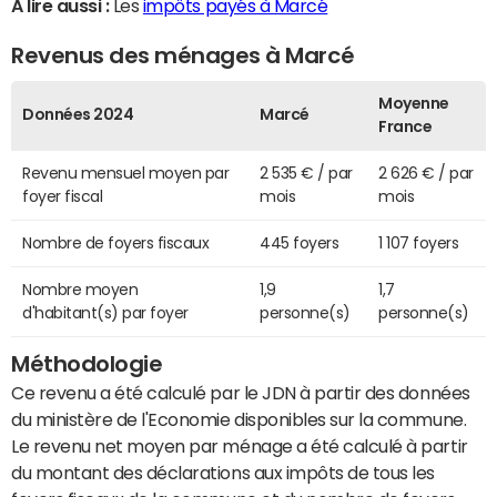
A lire aussi :
Les
impôts payés à Marcé
Revenus des ménages à Marcé
Moyenne
Données 2024
Marcé
France
Revenu mensuel moyen par
2 535 € / par
2 626 € / par
foyer fiscal
mois
mois
Nombre de foyers fiscaux
445 foyers
1 107 foyers
Nombre moyen
1,9
1,7
d'habitant(s) par foyer
personne(s)
personne(s)
Méthodologie
Ce revenu a été calculé par le JDN à partir des données
du ministère de l'Economie disponibles sur la commune.
Le revenu net moyen par ménage a été calculé à partir
du montant des déclarations aux impôts de tous les