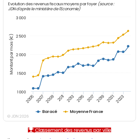
(source :
Evolution des revenus fiscaux moyens par foyer
JDN d'après le ministère de l'Economie)
3 000
Montant par mois (€)
2 500
2 000
1 500
1 000
2007
2017
2009
2019
2011
2021
2013
2023
2005
2015
Baracé
Moyenne France
© JDN 2026
Classement des revenus par ville