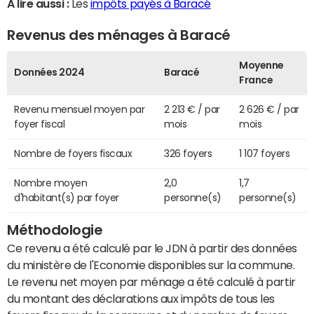
A lire aussi :
Les
impôts payés à Baracé
Revenus des ménages à Baracé
Moyenne
Données 2024
Baracé
France
Revenu mensuel moyen par
2 213 € / par
2 626 € / par
foyer fiscal
mois
mois
Nombre de foyers fiscaux
326 foyers
1 107 foyers
Nombre moyen
2,0
1,7
d'habitant(s) par foyer
personne(s)
personne(s)
Méthodologie
Ce revenu a été calculé par le JDN à partir des données
du ministère de l'Economie disponibles sur la commune.
Le revenu net moyen par ménage a été calculé à partir
du montant des déclarations aux impôts de tous les