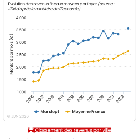
(source :
Evolution des revenus fiscaux moyens par foyer
JDN d'après le ministère de l'Economie)
4 000
3 500
Montant par mois (€)
3 000
2 500
2 000
1 500
1 000
2007
2017
2005
2015
2013
2023
2011
2021
2009
2019
Marclopt
Moyenne France
© JDN 2026
Classement des revenus par ville