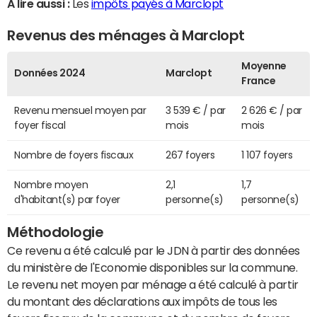
A lire aussi :
Les
impôts payés à Marclopt
Revenus des ménages à Marclopt
Moyenne
Données 2024
Marclopt
France
Revenu mensuel moyen par
3 539 € / par
2 626 € / par
foyer fiscal
mois
mois
Nombre de foyers fiscaux
267 foyers
1 107 foyers
Nombre moyen
2,1
1,7
d'habitant(s) par foyer
personne(s)
personne(s)
Méthodologie
Ce revenu a été calculé par le JDN à partir des données
du ministère de l'Economie disponibles sur la commune.
Le revenu net moyen par ménage a été calculé à partir
du montant des déclarations aux impôts de tous les