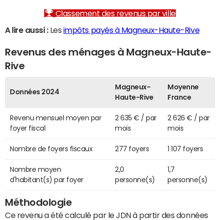
Classement des revenus par ville
A lire aussi :
Les
impôts payés à Magneux-Haute-Rive
Revenus des ménages à Magneux-Haute-
Rive
Magneux-
Moyenne
Données 2024
Haute-Rive
France
Revenu mensuel moyen par
2 635 € / par
2 626 € / par
foyer fiscal
mois
mois
Nombre de foyers fiscaux
277 foyers
1 107 foyers
Nombre moyen
2,0
1,7
d'habitant(s) par foyer
personne(s)
personne(s)
Méthodologie
Ce revenu a été calculé par le JDN à partir des données