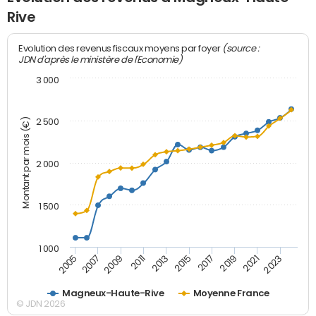
Rive
(source :
Evolution des revenus fiscaux moyens par foyer
JDN d'après le ministère de l'Economie)
3 000
Montant par mois (€)
2 500
2 000
1 500
1 000
2007
2017
2009
2019
2011
2021
2013
2023
2005
2015
Magneux-Haute-Rive
Moyenne France
© JDN 2026