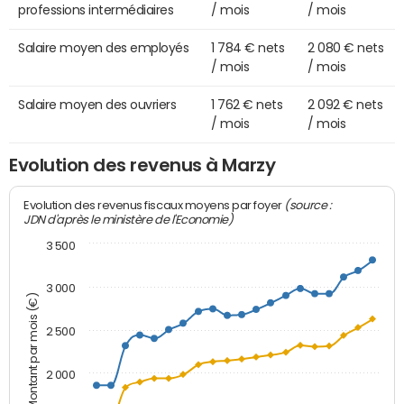
professions intermédiaires
/ mois
/ mois
Salaire moyen des employés
1 784 € nets
2 080 € nets
/ mois
/ mois
Salaire moyen des ouvriers
1 762 € nets
2 092 € nets
/ mois
/ mois
Evolution des revenus à Marzy
(source :
Evolution des revenus fiscaux moyens par foyer
JDN d'après le ministère de l'Economie)
3 500
3 000
Montant par mois (€)
2 500
2 000