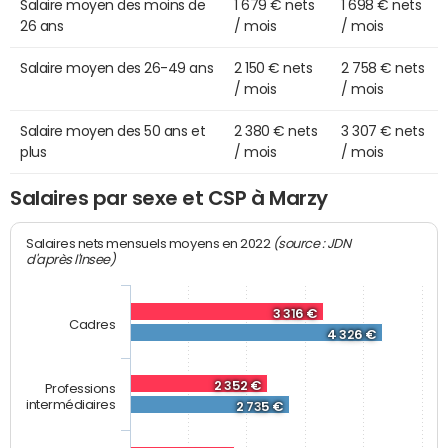
Salaire moyen des moins de
1 679 € nets
1 698 € nets
26 ans
/ mois
/ mois
Salaire moyen des 26-49 ans
2 150 € nets
2 758 € nets
/ mois
/ mois
Salaire moyen des 50 ans et
2 380 € nets
3 307 € nets
plus
/ mois
/ mois
Salaires par sexe et CSP à Marzy
(source : JDN
Salaires nets mensuels moyens en 2022
d'après l'Insee)
3 316 €
Cadres
4 326 €
2 352 €
Professions
intermédiaires
2 735 €