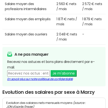
Salaire moyen des
2 563 € nets
2 572 € nets
professions intermédiaires
/ mois
/ mois
Salaire moyen des employés
1 871 € nets /
1 879 € nets
mois
/ mois
Salaire moyen des ouvriers
2 048 € nets
-
/ mois
A ne pas manquer
Recevez nos astuces et bons plans directement par e-
mail.
Je m'abonne
En savoir plus sur notre politique de confidentialité
Evolution des salaires par sexe à Marzy
(source :
Evolution des salaires nets mensuels moyens
JDN d'après l'Insee)