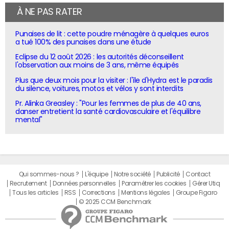
À NE PAS RATER
Punaises de lit : cette poudre ménagère à quelques euros
a tué 100% des punaises dans une étude
Eclipse du 12 août 2026 : les autorités déconseillent
l'observation aux moins de 3 ans, même équipés
Plus que deux mois pour la visiter : l'île d'Hydra est le paradis
du silence, voitures, motos et vélos y sont interdits
Pr. Alinka Greasley : "Pour les femmes de plus de 40 ans,
danser entretient la santé cardiovasculaire et l'équilibre
mental"
Qui sommes-nous ?
L'équipe
Notre société
Publicité
Contact
Recrutement
Données personnelles
Paramétrer les cookies
Gérer Utiq
Tous les articles
RSS
Corrections
Mentions légales
Groupe Figaro
© 2025 CCM Benchmark