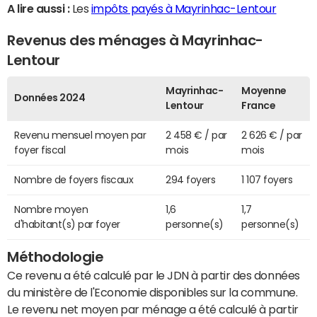
A lire aussi :
Les
impôts payés à Mayrinhac-Lentour
Revenus des ménages à Mayrinhac-
Lentour
Mayrinhac-
Moyenne
Données 2024
Lentour
France
Revenu mensuel moyen par
2 458 € / par
2 626 € / par
foyer fiscal
mois
mois
Nombre de foyers fiscaux
294 foyers
1 107 foyers
Nombre moyen
1,6
1,7
d'habitant(s) par foyer
personne(s)
personne(s)
Méthodologie
Ce revenu a été calculé par le JDN à partir des données
du ministère de l'Economie disponibles sur la commune.
Le revenu net moyen par ménage a été calculé à partir