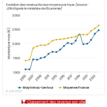
(source :
Evolution des revenus fiscaux moyens par foyer
JDN d'après le ministère de l'Economie)
3 000
Montant par mois (€)
2 500
2 000
1 500
1 000
2007
2017
2009
2019
2011
2021
2013
2023
2005
2015
Mayrinhac-Lentour
Moyenne France
© JDN 2026
Classement des revenus par ville