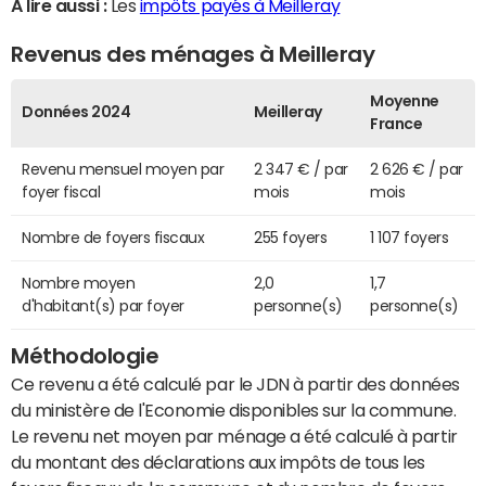
A lire aussi :
Les
impôts payés à Meilleray
Revenus des ménages à Meilleray
Moyenne
Données 2024
Meilleray
France
Revenu mensuel moyen par
2 347 € / par
2 626 € / par
foyer fiscal
mois
mois
Nombre de foyers fiscaux
255 foyers
1 107 foyers
Nombre moyen
2,0
1,7
d'habitant(s) par foyer
personne(s)
personne(s)
Méthodologie
Ce revenu a été calculé par le JDN à partir des données
du ministère de l'Economie disponibles sur la commune.
Le revenu net moyen par ménage a été calculé à partir
du montant des déclarations aux impôts de tous les