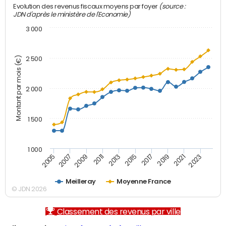
(source :
Evolution des revenus fiscaux moyens par foyer
JDN d'après le ministère de l'Economie)
3 000
Montant par mois (€)
2 500
2 000
1 500
1 000
2007
2017
2009
2019
2011
2021
2013
2023
2005
2015
Meilleray
Moyenne France
© JDN 2026
Classement des revenus par ville