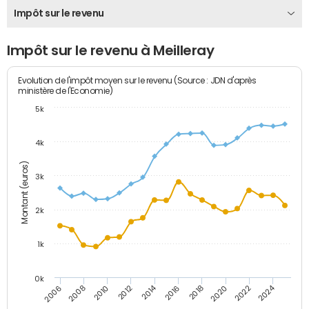
Impôt sur le revenu
Impôt sur le revenu à Meilleray
Evolution de l'impôt moyen sur le revenu (Source : JDN d'après
ministère de l'Economie)
5k
4k
Montant (euros)
3k
2k
1k
0k
2014
2024
2010
2020
2012
2022
2006
2016
2008
2018