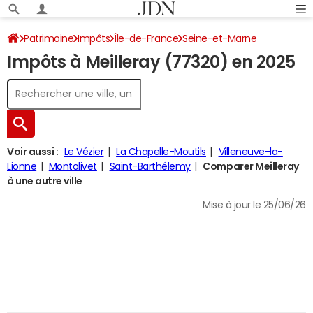
Patrimoine
Impôts
Île-de-France
Seine-et-Marne
Impôts à Meilleray (77320) en 2025
Meilleray
Impôt sur le revenu
Voir aussi :
Le Vézier
La Chapelle-Moutils
Villeneuve-la-
Lionne
Montolivet
Saint-Barthélemy
Comparer Meilleray
à une autre ville
Mise à jour le 25/06/26