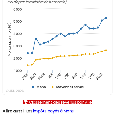
JDN d'après le ministère de l'Economie)
6 000
5 000
Montant par mois (€)
4 000
3 000
2 000
1 000
2007
2017
2005
2015
2013
2023
2011
2021
2009
2019
Mons
Moyenne France
© JDN 2026
Classement des revenus par ville
A lire aussi :
Les
impôts payés à Mons