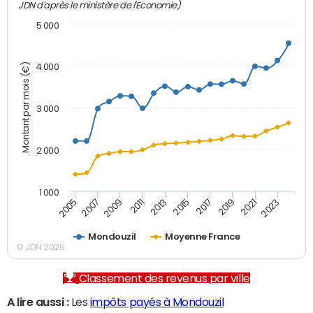
JDN d'après le ministère de l'Economie)
5 000
Montant par mois (€)
4 000
3 000
2 000
1 000
2007
2017
2005
2015
2013
2023
2011
2021
2009
2019
Mondouzil
Moyenne France
© JDN 2026
Classement des revenus par ville
A lire aussi :
Les
impôts payés à Mondouzil