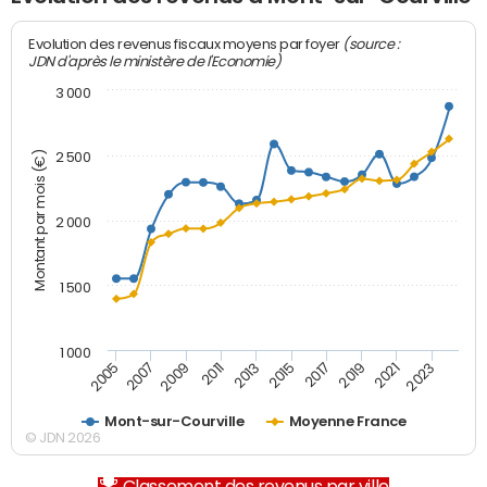
(source :
Evolution des revenus fiscaux moyens par foyer
JDN d'après le ministère de l'Economie)
3 000
Montant par mois (€)
2 500
2 000
1 500
1 000
2007
2017
2009
2019
2011
2021
2013
2023
2005
2015
Mont-sur-Courville
Moyenne France
© JDN 2026
Classement des revenus par ville