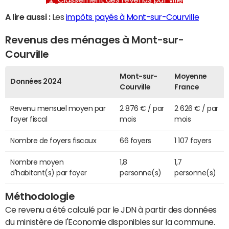
A lire aussi :
Les
impôts payés à Mont-sur-Courville
Revenus des ménages à Mont-sur-
Courville
Mont-sur-
Moyenne
Données 2024
Courville
France
Revenu mensuel moyen par
2 876 € / par
2 626 € / par
foyer fiscal
mois
mois
Nombre de foyers fiscaux
66 foyers
1 107 foyers
Nombre moyen
1,8
1,7
d'habitant(s) par foyer
personne(s)
personne(s)
Méthodologie
Ce revenu a été calculé par le JDN à partir des données
du ministère de l'Economie disponibles sur la commune.