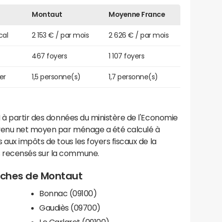
Montaut
Moyenne France
cal
2 153 € / par mois
2 626 € / par mois
467 foyers
1 107 foyers
er
1,5 personne(s)
1,7 personne(s)
 à partir des données du ministère de l'Economie
evenu net moyen par ménage a été calculé à
 aux impôts de tous les foyers fiscaux de la
 recensés sur la commune.
roches de Montaut
Bonnac (09100)
Gaudiès (09700)
Le Carlaret (09100)