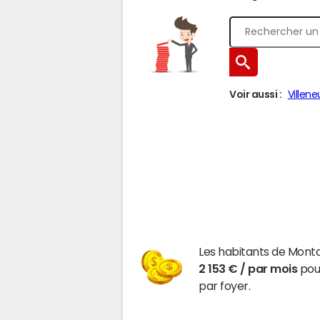
Voir aussi :
Villen
Les habitants de Monta
2 153 € / par mois
pour
par foyer.