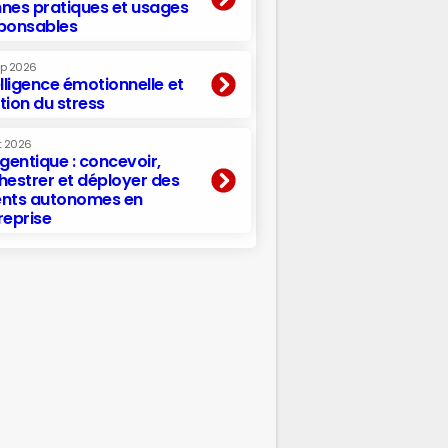
nes pratiques et usages
ponsables
ep 2026
elligence émotionnelle et
tion du stress
t 2026
agentique : concevoir,
hestrer et déployer des
nts autonomes en
reprise