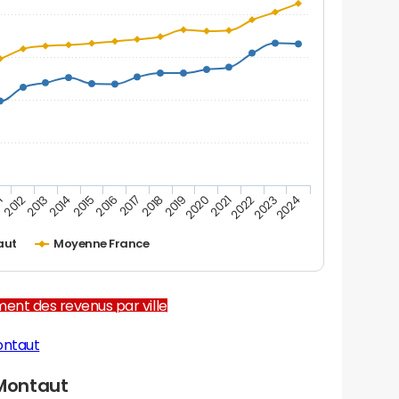
1
2012
2013
2014
2015
2016
2017
2018
2019
2020
2021
2022
2023
2024
aut
Moyenne France
ent des revenus par ville
ontaut
Montaut