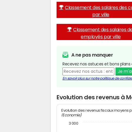
Classement des salaires des c
par ville
Classement des salaires d
employés par ville
A ne pas manquer
Recevez nos astuces et bons plans 
Je m'
En savoir plus sur notre politique de confiden
Evolution des revenus à 
Evolution des revenus fiscaux moyens p
l'Economie)
3 000