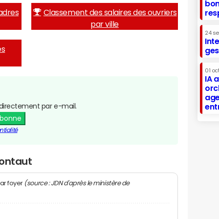
bon
adres
Classement des salaires des ouvriers
res
par ville
24 s
Int
es
ges
01 oc
IA 
orc
age
directement par e-mail.
ent
abonne
tialité
Montaut
(source : JDN d'après le ministère de
ar foyer