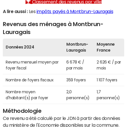
Classement des revenus par ville
A lire aussi :
Les
impôts payés à Montbrun-Lauragais
Revenus des ménages à Montbrun-
Lauragais
Montbrun-
Moyenne
Données 2024
Lauragais
France
Revenu mensuel moyen par
6 678 € /
2 626 € / par
foyer fiscal
par mois
mois
Nombre de foyers fiscaux
359 foyers
1 107 foyers
Nombre moyen
2,0
1,7
d'habitant(s) par foyer
personne(s)
personne(s)
Méthodologie
Ce revenu a été calculé par le JDN à partir des données
du ministère de l'Economie disponibles sur la commune.