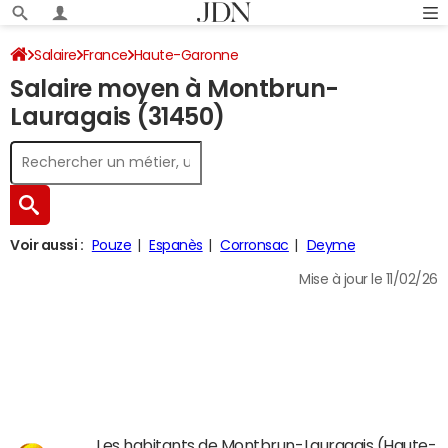
Salaire
France
Haute-Garonne
Salaire moyen à Montbrun-
Lauragais (31450)
Voir aussi :
Pouze
Espanès
Corronsac
Deyme
Mise à jour le 11/02/26
Les habitants de Montbrun-Lauragais (Haute-