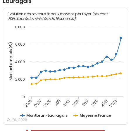
Lauragais
(source :
Evolution des revenus fiscaux moyens par foyer
JDN d'après le ministère de l'Economie)
8 000
Montant par mois (€)
6 000
4 000
2 000
0
2007
2017
2005
2015
2013
2023
2011
2021
2009
2019
Montbrun-Lauragais
Moyenne France
© JDN 2026