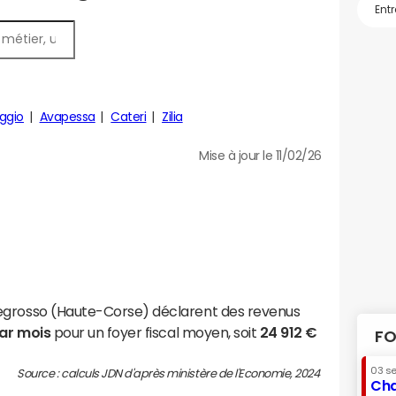
ggio
Avapessa
Cateri
Zilia
Mise à jour le 11/02/26
egrosso (Haute-Corse) déclarent des revenus
par mois
pour un foyer fiscal moyen, soit
24 912 €
FO
03 s
Source : calculs JDN d'après ministère de l'Economie, 2024
Cha