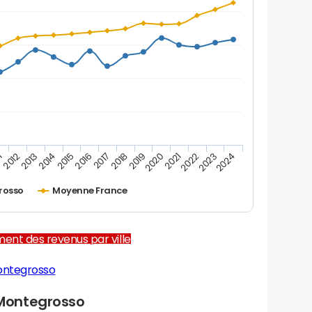
1
2012
2013
2014
2015
2016
2017
2018
2019
2020
2021
2022
2023
2024
rosso
Moyenne France
ent des revenus par ville
ontegrosso
Montegrosso