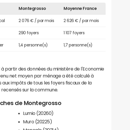
Montegrosso
Moyenne France
cal
2 076 € / par mois
2 626 € / par mois
290 foyers
1 107 foyers
er
1,4 personne(s)
1,7 personne(s)
 à partir des données du ministère de l'Economie
evenu net moyen par ménage a été calculé à
 aux impôts de tous les foyers fiscaux de la
 recensés sur la commune.
proches de Montegrosso
Lumio (20260)
Muro (20225)
Moncale (20214)