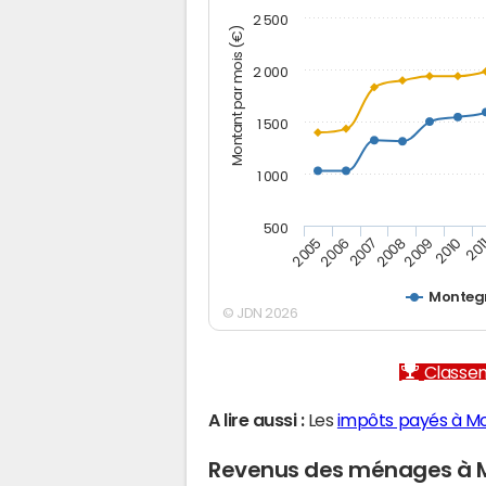
2 500
Montant par mois (€)
2 000
1 500
1 000
500
2005
2006
2007
2008
2009
2010
201
Monteg
© JDN 2026
Classem
A lire aussi :
Les
impôts payés à M
Revenus des ménages à 