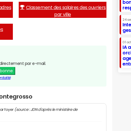
bon
adres
Classement des salaires des ouvriers
res
par ville
24 s
Int
es
ges
01 oc
IA 
orc
age
directement par e-mail.
ent
abonne
tialité
Montegrosso
(source : JDN d'après le ministère de
ar foyer