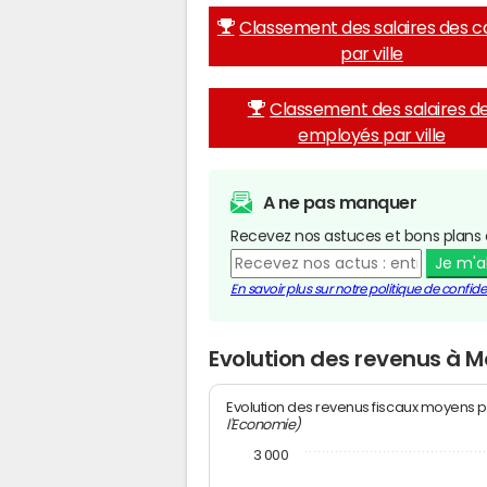
Classement des salaires des c
par ville
Classement des salaires d
employés par ville
A ne pas manquer
Recevez nos astuces et bons plans 
Je m'
En savoir plus sur notre politique de confiden
Evolution des revenus à 
Evolution des revenus fiscaux moyens p
l'Economie)
3 000