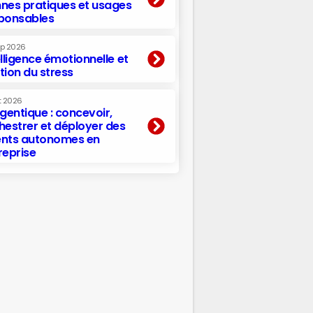
nes pratiques et usages
ponsables
ep 2026
elligence émotionnelle et
tion du stress
t 2026
agentique : concevoir,
hestrer et déployer des
nts autonomes en
reprise