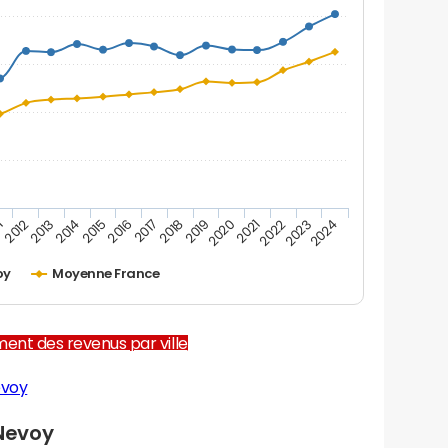
1
2012
2013
2014
2015
2016
2017
2018
2019
2020
2021
2022
2023
2024
oy
Moyenne France
ent des revenus par ville
evoy
Nevoy