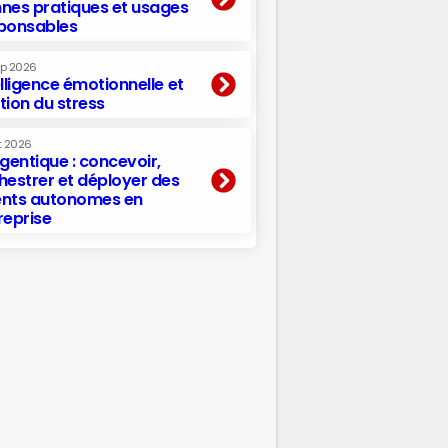
nes pratiques et usages
ponsables
ep 2026
elligence émotionnelle et
tion du stress
t 2026
agentique : concevoir,
hestrer et déployer des
nts autonomes en
reprise