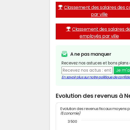
Classement des salaires des c
par ville
Classement des salaires d
employés par ville
A ne pas manquer
Recevez nos astuces et bons plans 
Je m'
En savoir plus sur notre politique de confiden
Evolution des revenus à 
Evolution des revenus fiscaux moyens p
l'Economie)
3 500