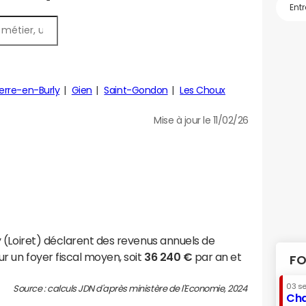
rre-en-Burly
Gien
Saint-Gondon
Les Choux
Mise à jour le 11/02/26
 (Loiret) déclarent des revenus annuels de
r un foyer fiscal moyen, soit
36 240 €
par an et
FO
03 s
Source : calculs JDN d'après ministère de l'Economie, 2024
Cha