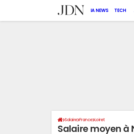
IA NEWS
TECH
Salaire
France
Loiret
Salaire moyen à