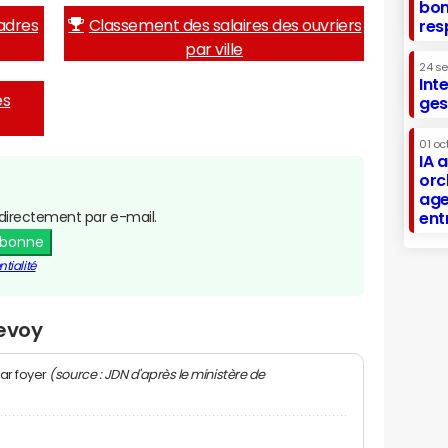
bon
adres
Classement des salaires des ouvriers
res
par ville
24 s
Int
es
ges
01 oc
IA 
orc
age
directement par e-mail.
ent
abonne
tialité
Nevoy
(source : JDN d'après le ministère de
ar foyer