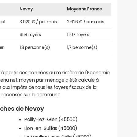
Nevoy
Moyenne France
cal
3 020 € / par mois
2 626 € / par mois
658 foyers
1 107 foyers
er
1,8 personne(s)
1,7 personne(s)
 à partir des données du ministère de l'Economie
evenu net moyen par ménage a été calculé à
 aux impôts de tous les foyers fiscaux de la
 recensés sur la commune.
roches de Nevoy
Poilly-lez-Gien (45500)
Lion-en-Sullias (45600)
Le Moulinet-sur-Solin (45290)