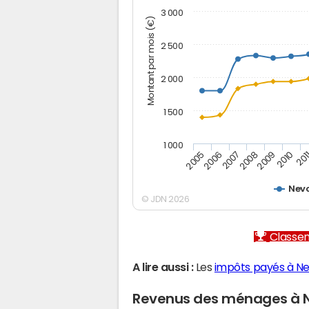
3 000
Montant par mois (€)
2 500
2 000
1 500
1 000
2005
2006
2007
2008
2009
2010
201
Nev
© JDN 2026
Classem
A lire aussi :
Les
impôts payés à N
Revenus des ménages à 