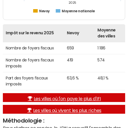
2025
Nevoy
Moyenne nationale
Moyenne
Impôt sur le revenu 2025
Nevoy
des villes
Nombre de foyers fiscaux
659
1 186
Nombre de foyers fiscaux
419
574
imposés
Part des foyers fiscaux
63,6 %
48,1 %
imposés
Les villes où l'on paye le plus d'IFI
Les villes où vivent les plus riches
Méthodologie :
Pour réaliser ce service, le JDN a recueilli l'ensemble des