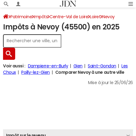
Patrimoine
Impôts
Centre-Val de Loire
Loiret
Nevoy
Impôts à Nevoy (45500) en 2025
Impôt sur le revenu
Voir aussi :
Dampierre-en-Burly
Gien
Saint-Gondon
Les
Choux
Poilly-lez-Gien
Comparer Nevoy à une autre ville
Mise à jour le 25/06/26
Impôt sur le revenu