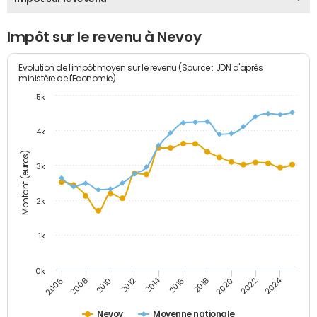
Impôt sur le revenu à Nevoy
Evolution de l'impôt moyen sur le revenu (Source : JDN d'après
ministère de l'Economie)
5k
4k
Montant (euros)
3k
2k
1k
0k
2014
2024
2010
2020
2012
2022
2006
2016
2008
2018
Nevoy
Moyenne nationale