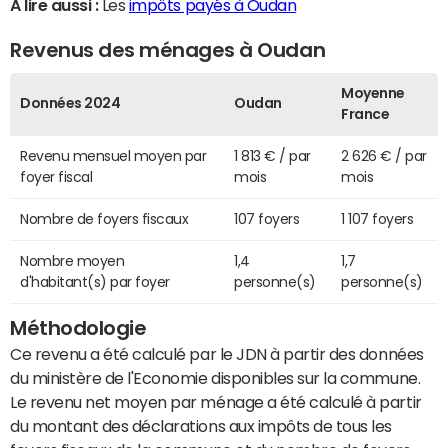
A lire aussi :
Les
impôts payés à Oudan
Revenus des ménages à Oudan
Moyenne
Données 2024
Oudan
France
Revenu mensuel moyen par
1 813 € / par
2 626 € / par
foyer fiscal
mois
mois
Nombre de foyers fiscaux
107 foyers
1 107 foyers
Nombre moyen
1,4
1,7
d'habitant(s) par foyer
personne(s)
personne(s)
Méthodologie
Ce revenu a été calculé par le JDN à partir des données
du ministère de l'Economie disponibles sur la commune.
Le revenu net moyen par ménage a été calculé à partir
du montant des déclarations aux impôts de tous les