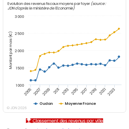
(source :
Evolution des revenus fiscaux moyens par foyer
JDN d'après le ministère de l'Economie)
3 000
Montant par mois (€)
2 500
2 000
1 500
1 000
2007
2017
2009
2019
2011
2021
2013
2023
2005
2015
Oudan
Moyenne France
© JDN 2026
Classement des revenus par ville