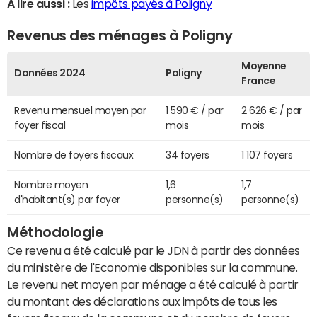
A lire aussi :
Les
impôts payés à Poligny
Revenus des ménages à Poligny
Moyenne
Données 2024
Poligny
France
Revenu mensuel moyen par
1 590 € / par
2 626 € / par
foyer fiscal
mois
mois
Nombre de foyers fiscaux
34 foyers
1 107 foyers
Nombre moyen
1,6
1,7
d'habitant(s) par foyer
personne(s)
personne(s)
Méthodologie
Ce revenu a été calculé par le JDN à partir des données
du ministère de l'Economie disponibles sur la commune.
Le revenu net moyen par ménage a été calculé à partir
du montant des déclarations aux impôts de tous les