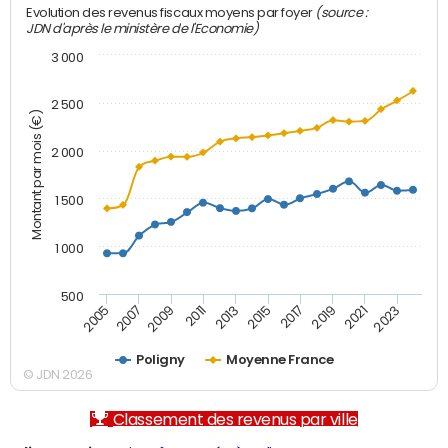
(source :
Evolution des revenus fiscaux moyens par foyer
JDN d'après le ministère de l'Economie)
3 000
2 500
Montant par mois (€)
2 000
1 500
1 000
500
2007
2017
2009
2019
2011
2021
2013
2023
2005
2015
Poligny
Moyenne France
© JDN 2026
Classement des revenus par ville